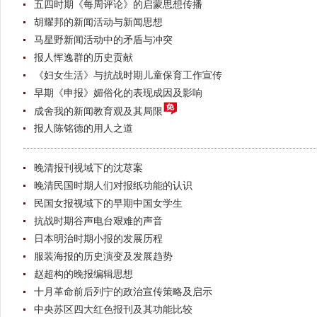
五四时期《每周评论》的启蒙思想传播
胡耀邦的新闻活动与新闻思想
马星野新闻活动中的矛盾与冲突
报人恽逸群的历史贡献
《妇女生活》与抗战时期儿童保育工作宣传
早期《申报》媚俗化的表现成因及影响
成舍我的新闻教育观及其局限
报人陈铭德的用人之道
晚清报刊视域下的沈荩案
晚清民国时期人们对报纸功能的认识
民国女报视域下的早期中国女学生
抗战时期谷声电台艰难的声音
日本明治时期小报的发展历程
服装海报的历史演变及发展趋势
赵超构的晚报编辑思想
十月革命前后列宁的政治宣传策略及启示
中央苏区四大红色报刊及其功能比较