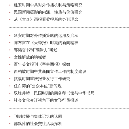
延安时期中共对外传播机制与策略研究
民国新闻摄影的内涵、性质与价值研究
从《大众》画报看梁得所的办刊理念
延安时期对外传播策略的运用及启示
陈布雷在《天铎报》时期的新闻精神
邹韬奋书刊“编辑力”考述
女性解放的呐喊者
百年英文报刊《字林西报》探微
西柏坡时期中共新闻宣传工作的制度建设
抗战时期重庆报业发行工作研究
任白涛的“公众本位”新闻观
双峰并峙：民国时期的商务印书馆与中华书局
社会文化变迁视角下的女飞行员报道
刊刻传播与集体记忆的认同
邵飘萍的社会交往活动探析