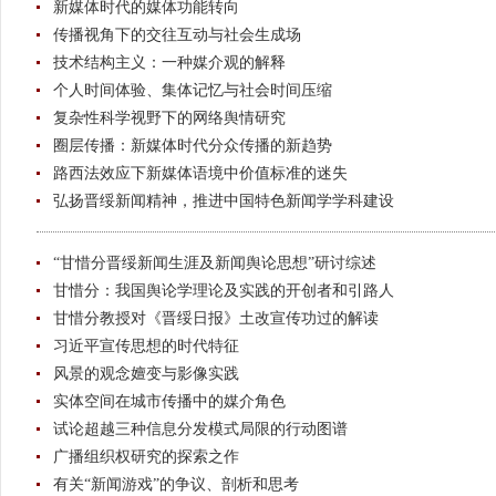
新媒体时代的媒体功能转向
传播视角下的交往互动与社会生成场
技术结构主义：一种媒介观的解释
个人时间体验、集体记忆与社会时间压缩
复杂性科学视野下的网络舆情研究
圈层传播：新媒体时代分众传播的新趋势
路西法效应下新媒体语境中价值标准的迷失
弘扬晋绥新闻精神，推进中国特色新闻学学科建设
“甘惜分晋绥新闻生涯及新闻舆论思想”研讨综述
甘惜分：我国舆论学理论及实践的开创者和引路人
甘惜分教授对《晋绥日报》土改宣传功过的解读
习近平宣传思想的时代特征
风景的观念嬗变与影像实践
实体空间在城市传播中的媒介角色
试论超越三种信息分发模式局限的行动图谱
广播组织权研究的探索之作
有关“新闻游戏”的争议、剖析和思考