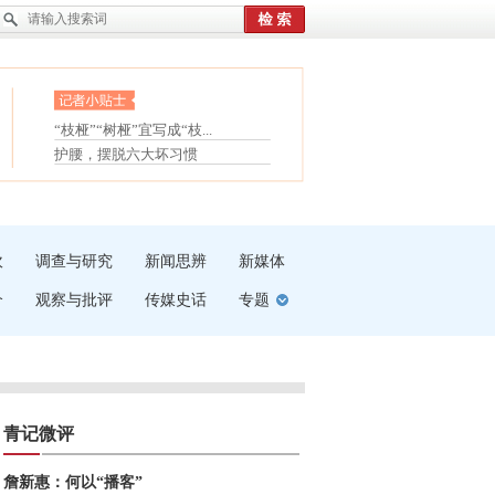
眼白变红或是结膜下出血
“枝桠”“树桠”宜写成“枝...
护腰，摆脱六大坏习惯
夏天缓解疲劳有三招
受伤了冰敷还是热敷
白内障治疗的误区
吹
调查与研究
新闻思辨
新媒体
介
观察与批评
传媒史话
专题
青记微评
詹新惠：何以“播客”