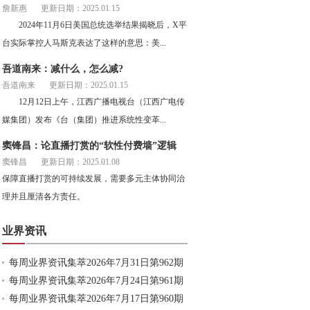
詹新惠
更新日期：2025.01.15
2024年11月6日美国总统选举结果揭晓后，X平
台实际掌控人马斯克表达了这样的意思：美...
吾道南来：减什么，怎么减?
吾道南来
更新日期：2025.01.15
12月12日上午，江西广播电视台（江西广电传
媒集团）发布《台（集团）推进系统性变革...
窦锋昌：论直播打赏的“软性付费墙”逻辑
窦锋昌
更新日期：2025.01.08
保障直播打赏的可持续发展，需要多元主体协同治
理并且厘清各方责任。
业界资讯
每周业界资讯集萃2026年7月31日第962期
每周业界资讯集萃2026年7月24日第961期
每周业界资讯集萃2026年7月17日第960期