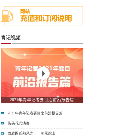
青记视频
2021年青年记者要目之前沿报告篇
2021年青年记者要目之前沿报告篇
街头花式演奏
西雅图近郊风光——响尾蛇山