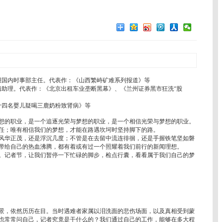
国内时事部主任。代表作：《山西繁峙矿难系列报道》等
助理。代表作：《北京出租车业垄断黑幕》、《兰州证券黑市狂洗“股
四名婴儿疑喝三鹿奶粉致肾病》等
的职业，是一个追逐光荣与梦想的职业，是一个相信光荣与梦想的职业。
；唯有相信我们的梦想，才能在路遇坎坷时坚持脚下的路。
华正茂，还是浮沉几度；不管是在去留中流连徘徊，还是手握铁笔坚如磐
带给自己的热血沸腾，都有着或有过一个照耀着我们前行的新闻理想。
记者节，让我们暂停一下忙碌的脚步，检点行囊，看看属于我们自己的梦
景，依然历历在目。当时遇难者家属以泪洗面的悲伤场面，以及真相受到蒙
也常常问自己，记者究竟是干什么的？我们通过自己的工作，能够在多大程