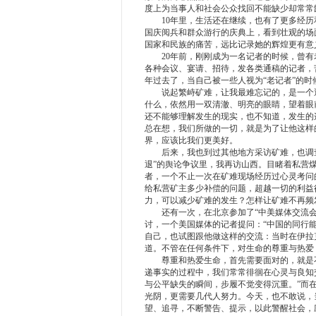
度上为当事人和社会公众找回不能缺少却常常
10年里，生活还在继续，也有了更多经历和人
国庆阅兵和群众游行的庆典上，看到壮观的场
国家和民族的痛苦，远比记录她的辉煌更有意
20年前，刚刚成为一名记者的时候，曾有老
各种会议、宴请、招待，发各类通稿的记者，
年过去了，当自己被一些人视为“老记者”的时
说起繁峙矿难，让我最难忘记的，是一个遇
什么，依然用一双清澈、明亮的眼睛，望着眼
还不能够理解发生的现实，也不知道，发生的
总在想，我们所做的一切，就是为了让他这样
界，应该比我们更美好。
后来，我也到过其他地方采访矿难，也调查
退”的舆论争议里，我再访山西。目睹着私营
者，一个不止一次在矿难现场经历过心灵考问
给私营矿主多少补偿的问题，超越一切的利益
力，可以减少矿难的发生？怎样让矿难不再频
还有一次，在北京参加了“中美媒体交流会
讨，一个美国媒体的记者提问：“中国的同行
自己，也试图跟他做这样的交流：当时在伊拉
道。不管在任何条件下，对生命的尊重与热爱
尊重和热爱生命，首先需要面对的，就是不
递事实的过程中，我们常常徘徊在心灵与良知
与公平缺失的瞬间，步履不觉变得沉重。”而
光阴，更需要几代人努力。今天，也不敢说，
望、追寻，不断警告、提示，以此警醒社会，