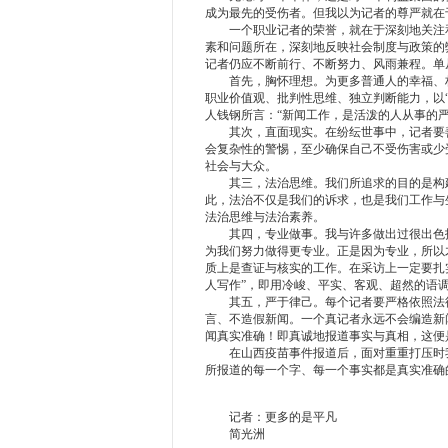
成为最先的受伤者。但我以为记者的尊严就在
一个职业记者的荣誉，就在于深刻地关注和
素和问题所在，深刻地反映社会制度与政策的
记者仍应不断前行、不断努力、风雨兼程。单
首先，胸怀理想。为更多普通人的幸福、权
职业价值观、批判性思维、独立判断能力，以
人钱钢所言：“新闻工作，是活泼的人从事的
其次，直面现实。在纷纭世事中，记者要善
会复杂性的警惕，至少确保自己不受伤害或少
社会与大众。
其三，法治思维。我们所追求的目的是构建
此，法治不仅是我们的诉求，也是我们工作与
法治思维与法治素养。
其四，专业做事。我与许多做出过很出色报
为我们努力做得更专业。正是因为专业，所以
质上是查证与核实的工作。在采访上一定要扎
人写作”，即用冷峻、平实、客观、超然的语
其五，严于律己。每个记者要严格依照法律
言、不造假新闻。一个真记者永远不会编造新
闻真实准确！即真诚地报道事实与真相，这便
在山西疫苗事件报道后，面对重重打压时我
所报道的每一个字、每一个事实都是真实准确
记者：更多的是平凡
简光洲