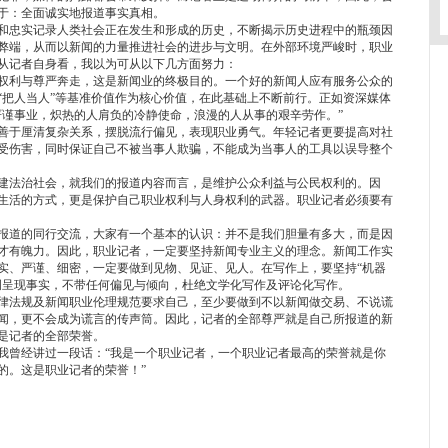
于：全面诚实地报道事实真相。
忠实记录人类社会正在发生和形成的历史，不断揭示历史进程中的瓶颈因
弊端，从而以新闻的力量推进社会的进步与文明。在外部环境严峻时，职业
从记者自身看，我以为可从以下几方面努力：
利与尊严奔走，这是新闻业的终极目的。一个好的新闻人应有服务公众的
“把人当人”等基准价值作为核心价值，在此基础上不断前行。正如资深媒体
严谨事业，炽热的人肩负的冷静使命，浪漫的人从事的艰辛劳作。”
于厘清复杂关系，摆脱流行偏见，表现职业勇气。年轻记者更要提高对社
受伤害，同时保证自己不被当事人欺骗，不能成为当事人的工具以误导整个
法治社会，就我们的报道内容而言，是维护公众利益与公民权利的。因
生活的方式，更是保护自己职业权利与人身权利的武器。职业记者必须要有
道的同行交流，大家有一个基本的认识：并不是我们胆量有多大，而是因
才有魄力。因此，职业记者，一定要坚持新闻专业主义的理念。新闻工作实
实、严谨、细密，一定要做到见物、见证、见人。在写作上，要坚持“机器
调呈现事实，不带任何偏见与倾向，杜绝文学化写作及评论化写作。
法规及新闻职业伦理规范要求自己，至少要做到不以新闻做交易、不说谎
闻，更不会成为谎言的传声筒。因此，记者的全部尊严就是自己所报道的新
是记者的全部荣誉。
曾经讲过一段话：“我是一个职业记者，一个职业记者最高的荣誉就是你
的。这是职业记者的荣誉！”