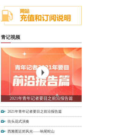
青记视频
2021年青年记者要目之前沿报告篇
2021年青年记者要目之前沿报告篇
街头花式演奏
西雅图近郊风光——响尾蛇山