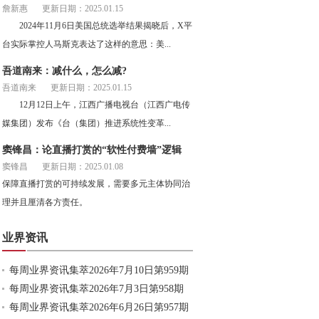
詹新惠
更新日期：2025.01.15
2024年11月6日美国总统选举结果揭晓后，X平
台实际掌控人马斯克表达了这样的意思：美...
吾道南来：减什么，怎么减?
吾道南来
更新日期：2025.01.15
12月12日上午，江西广播电视台（江西广电传
媒集团）发布《台（集团）推进系统性变革...
窦锋昌：论直播打赏的“软性付费墙”逻辑
窦锋昌
更新日期：2025.01.08
保障直播打赏的可持续发展，需要多元主体协同治
理并且厘清各方责任。
业界资讯
每周业界资讯集萃2026年7月10日第959期
每周业界资讯集萃2026年7月3日第958期
每周业界资讯集萃2026年6月26日第957期