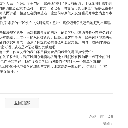
区人民一起经历了生与死，如果说“神七”飞天的采访，让我真切地感受到
”的采访报道让我体会到——作为一名记者，对责任与良心的坚守是多么重要!
人民讲话，担当社会的瞭望者，这些前辈新闻人反复强调并奉之为生命本
奢望?
西的矿难后的一张照片中找到答案：照片中真假记者争先恐后地赶到出事现
越激烈的竞争，面对越来越多的诱惑，记者的职业道德与专业精神受到了
远被隐藏，正义不可能永远被遮蔽。回顾三鹿奶粉事件，如果讨论报道的意
者的诚实和勇气，还原了传媒的公共价值和监督角色。同时，尼采的“那些
”这句话，或者是对记者最好的鼓励吧！
一天，作为父母的我们不用再为食品的质量问题而担惊受怕!
孩子长大时，我可以问心无愧地告诉他：我们没有因为那一点可怜的“封
关己而推卸责任；我们没有因为惧怕风险而拒绝讲出一个简单的真相!
回变化时代中失落的纯真与梦想，那就是老一辈新闻人“讲真话、写实
想主义情怀。○
返回顶部
来源：青年记者
编辑：