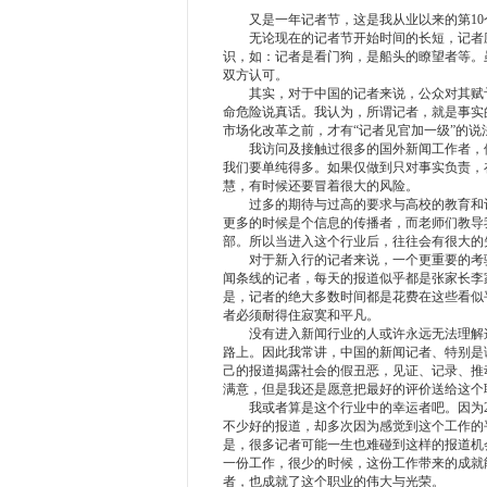
又是一年记者节，这是我从业以来的第10个记
无论现在的记者节开始时间的长短，记者应
识，如：记者是看门狗，是船头的瞭望者等。
双方认可。
其实，对于中国的记者来说，公众对其赋予
命危险说真话。我认为，所谓记者，就是事实
市场化改革之前，才有“记者见官加一级”的说
我访问及接触过很多的国外新闻工作者，他
我们要单纯得多。如果仅做到只对事实负责，
慧，有时候还要冒着很大的风险。
过多的期待与过高的要求与高校的教育和记
更多的时候是个信息的传播者，而老师们教导
部。所以当进入这个行业后，往往会有很大的
对于新入行的记者来说，一个更重要的考验
闻条线的记者，每天的报道似乎都是张家长李
是，记者的绝大多数时间都是花费在这些看似
者必须耐得住寂寞和平凡。
没有进入新闻行业的人或许永远无法理解这
路上。因此我常讲，中国的新闻记者、特别是
己的报道揭露社会的假丑恶，见证、记录、推
满意，但是我还是愿意把最好的评价送给这个
我或者算是这个行业中的幸运者吧。因为20
不少好的报道，却多次因为感觉到这个工作的
是，很多记者可能一生也难碰到这样的报道机
一份工作，很少的时候，这份工作带来的成就
者，也成就了这个职业的伟大与光荣。