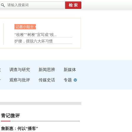
眼白变红或是结膜下出血
“枝桠”“树桠”宜写成“枝...
夏天缓解疲劳有三招
护腰，摆脱六大坏习惯
受伤了冰敷还是热敷
白内障治疗的误区
吹
调查与研究
新闻思辨
新媒体
介
观察与批评
传媒史话
专题
青记微评
詹新惠：何以“播客”