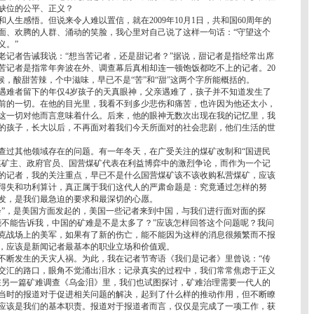
缺位的公平、正义？
生感悟。但说来令人难以置信，就在2009年10月1日，共和国60周年的
面、欢腾的人群、涌动的笑脸，我心里对自己说了这样一句话：“守望这个
义。”
记者告诫我说：“想当苦记者，还是甜记者？”据说，甜记者是指经常出席
苦记者是指常年奔波在外、调查幕后真相却连一顿饱饭都吃不上的记者。20
候，酸甜苦辣，个中滋味，早已不是“苦”和“甜”这两个字所能概括的。
难者留下的年仅4岁孩子的天真眼神，父亲遇难了，孩子并不知道发生了
前的一切。在他的目光里，我看不到多少悲伤和痛苦，也许因为他还太小，
这一切对他而言意味着什么。后来，他的眼神无数次出现在我的记忆里，我
的孩子，长大以后，不再面对着我们今天所面对的社会悲剧，他们生活的世
过其他领域存在的问题。有一年冬天，在广受关注的煤矿改制和“国进民
煤矿主、政府官员、国营煤矿代表在利益博弈中的激烈争论，而作为一个记
的记者，我的关注重点，早已不是什么国营煤矿该不该收购私营煤矿，应该
得失和功利算计，真正属于我们这代人的严肃命题是：究竟通过怎样的努
发，是我们最急迫的要求和最深切的心愿。
”，是美国方面发起的，美国一些记者来到中国，与我们进行面对面的探
能不能告诉我，中国的矿难是不是太多了？”应该怎样回答这个问题呢？我问
克战场上的美军，如果有了新的伤亡，能不能因为这样的消息很频繁而不报
，应该是新闻记者最基本的职业立场和价值观。
断发生的天灾人祸。为此，我在记者节寄语《我们是记者》里曾说：“传
交汇的路口，眼角不觉涌出泪水；记录真实的过程中，我们常常焦虑于正义
在另一篇矿难调查《乌金泪》里，我们也试图探讨，矿难治理需要一代人的
当时的报道对于促进相关问题的解决，起到了什么样的推动作用，但不断瞭
应该是我们的基本职责。报道对于报道者而言，仅仅是完成了一项工作，获