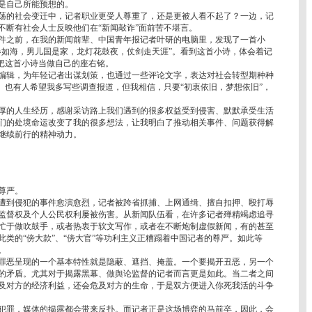
是自己所能预想的。
荡的社会变迁中，记者职业更受人尊重了，还是更被人看不起了？一边，记
不断有社会人士反映他们在“新闻敲诈”面前苦不堪言。
件之前，在我的新闻前辈、中国青年报记者叶研的电脑里，发现了一首小
春如海，男儿国是家，龙灯花鼓夜，仗剑走天涯”。看到这首小诗，体会着记
就把这首小诗当做自己的座右铭。
编辑，为年轻记者出谋划策，也通过一些评论文字，表达对社会转型期种种
。也有人希望我多写些调查报道，但我相信，只要“初衷依旧，梦想依旧”，
厚的人生经历，感谢采访路上我们遇到的很多权益受到侵害、默默承受生活
们的处境命运改变了我的很多想法，让我明白了推动相关事件、问题获得解
继续前行的精神动力。
尊严。
到侵犯的事件愈演愈烈，记者被跨省抓捕、上网通缉、擅自扣押、殴打辱
监督权及个人公民权利屡被伤害。从新闻队伍看，在许多记者殚精竭虑追寻
忙于做吹鼓手，或者热衷于软文写作，或者在不断炮制虚假新闻，有的甚至
类的“傍大款”、“傍大官”等功利主义正糟蹋着中国记者的尊严。如此等
。
恶呈现的一个基本特性就是隐蔽、遮挡、掩盖。一个要揭开丑恶，另一个
的矛盾。尤其对于揭露黑幕、做舆论监督的记者而言更是如此。当二者之间
及对方的经济利益，还会危及对方的生命，于是双方便进入你死我活的斗争
罪，媒体的揭露都会带来反扑。而记者正是这场博弈的马前卒，因此，会