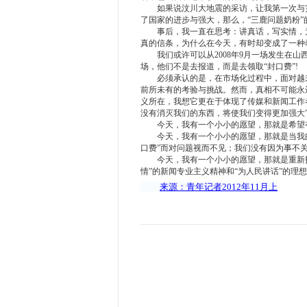
如果说汶川大地震的采访，让我第一次与灾
了国家的进步与强大，那么，“三鹿问题奶粉
事后，我一直在思考：讲真话，写实情，为
真的信条，为什么在今天，有时却变成了一种
我们或许可以从2008年9月一场发生在山
场，他们不是去报道，而是去领取“封口费”!
必须承认的是，在市场化过程中，面对越来
前所未有的考验与挑战。然而，真相不可能永
义所在，我想它更在于体现了传媒和新闻工作
没有消灭我们的东西，将使我们变得更加强大
今天，我有一个小小的愿望，那就是希望有
今天，我有一个小小的愿望，那就是当我的
口费”而对问题视而不见；我们没有因为事不
今天，我有一个小小的愿望，那就是重新找
情”的新闻专业主义精神和“为人民讲话”的理
来源：青年记者
2012
年
11
月上