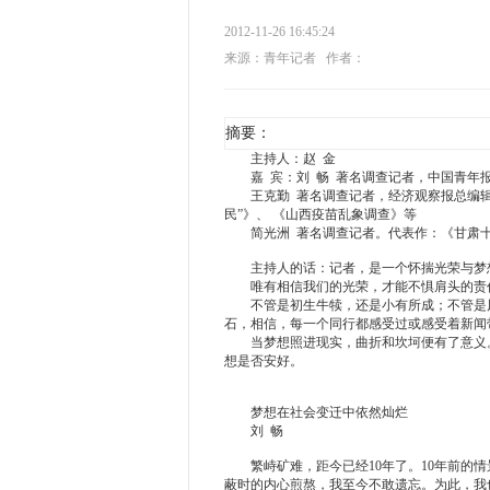
2012-11-26 16:45:24
来源：青年记者
作者：
摘要：
主持人：赵 金
嘉 宾：刘 畅 著名调查记者，中国青年报
王克勤 著名调查记者，经济观察报总编辑
民”》、 《山西疫苗乱象调查》等
简光洲 著名调查记者。代表作：《甘肃十
主持人的话：记者，是一个怀揣光荣与梦想
唯有相信我们的光荣，才能不惧肩头的责任
不管是初生牛犊，还是小有所成；不管是风
石，相信，每一个同行都感受过或感受着新闻
当梦想照进现实，曲折和坎坷便有了意义。
想是否安好。
梦想在社会变迁中依然灿烂
刘 畅
繁峙矿难，距今已经10年了。10年前的情
蔽时的内心煎熬，我至今不敢遗忘。为此，我