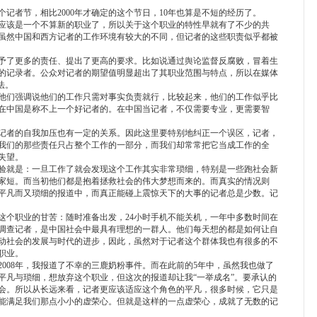
者节，相比2000年才确定的这个节日，10年也算是不短的经历了。
该是一个不算新的职业了，所以关于这个职业的特性早就有了不少的共
虽然中国和西方记者的工作环境有较大的不同，但记者的这些职责似乎都被
了更多的责任、提出了更高的要求。比如说通过舆论监督反腐败，冒着生
的记录者。公众对记者的期望值明显超出了其职业范围与特点，所以在媒体
法。
们强调说他们的工作只需对事实负责就行，比较起来，他们的工作似乎比
在中国是称不上一个好记者的。在中国当记者，不仅需要专业，更需要智
者的自我加压也有一定的关系。因此这里要特别地纠正一个误区，记者，
我们的那些责任只占整个工作的一部分，而我们却常常把它当成工作的全
失望。
就是：一旦工作了就会发现这个工作其实非常琐细，特别是一些跑社会新
家短。而当初他们都是抱着拯救社会的伟大梦想而来的。而真实的情况则
平凡而又琐细的报道中，而真正能碰上震惊天下的大事的记者总是少数。记
个职业的甘苦：随时准备出发，24小时手机不能关机，一年中多数时间在
调查记者，是中国社会中最具有理想的一群人。他们每天想的都是如何让自
动社会的发展与时代的进步，因此，虽然对于记者这个群体我也有很多的不
职业。
08年，我报道了不幸的三鹿奶粉事件。而在此前的5年中，虽然我也做了
平凡与琐细，想放弃这个职业，但这次的报道却让我“一举成名”。要承认的
会。所以从长远来看，记者更应该适应这个角色的平凡，很多时候，它只是
能满足我们那点小小的虚荣心。但就是这样的一点虚荣心，成就了无数的记