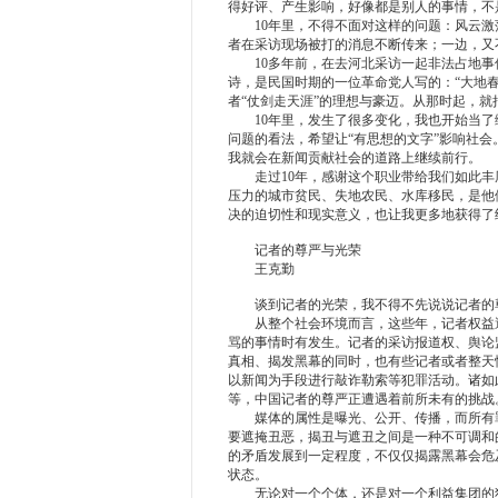
得好评、产生影响，好像都是别人的事情，不
10年里，不得不面对这样的问题：风云激
者在采访现场被打的消息不断传来；一边，又
10多年前，在去河北采访一起非法占地事
诗，是民国时期的一位革命党人写的：“大地
者“仗剑走天涯”的理想与豪迈。从那时起，
10年里，发生了很多变化，我也开始当了
问题的看法，希望让“有思想的文字”影响社会
我就会在新闻贡献社会的道路上继续前行。
走过10年，感谢这个职业带给我们如此丰
压力的城市贫民、失地农民、水库移民，是他
决的迫切性和现实意义，也让我更多地获得了
记者的尊严与光荣
王克勤
谈到记者的光荣，我不得不先说说记者的
从整个社会环境而言，这些年，记者权益遭
骂的事情时有发生。记者的采访报道权、舆论
真相、揭发黑幕的同时，也有些记者或者整天
以新闻为手段进行敲诈勒索等犯罪活动。诸如此
等，中国记者的尊严正遭遇着前所未有的挑战
媒体的属性是曝光、公开、传播，而所有罪
要遮掩丑恶，揭丑与遮丑之间是一种不可调和
的矛盾发展到一定程度，不仅仅揭露黑幕会危
状态。
无论对一个个体，还是对一个利益集团的犯