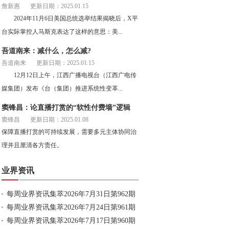
詹新惠
更新日期：2025.01.15
2024年11月6日美国总统选举结果揭晓后，X平
台实际掌控人马斯克表达了这样的意思：美...
吾道南来：减什么，怎么减?
吾道南来
更新日期：2025.01.15
12月12日上午，江西广播电视台（江西广电传
媒集团）发布《台（集团）推进系统性变革...
窦锋昌：论直播打赏的“软性付费墙”逻辑
窦锋昌
更新日期：2025.01.08
保障直播打赏的可持续发展，需要多元主体协同治
理并且厘清各方责任。
业界资讯
每周业界资讯集萃2026年7月31日第962期
每周业界资讯集萃2026年7月24日第961期
每周业界资讯集萃2026年7月17日第960期