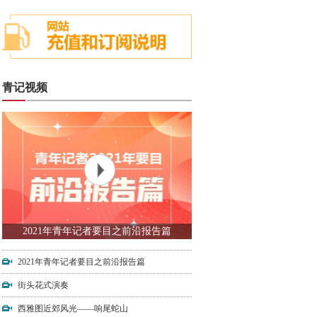
青记视频
2021年青年记者要目之前沿报告篇
2021年青年记者要目之前沿报告篇
街头花式演奏
西雅图近郊风光——响尾蛇山