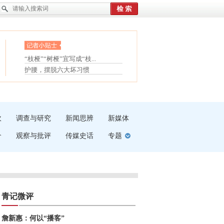
眼白变红或是结膜下出血
“枝桠”“树桠”宜写成“枝...
护腰，摆脱六大坏习惯
夏天缓解疲劳有三招
受伤了冰敷还是热敷
白内障治疗的误区
吹
调查与研究
新闻思辨
新媒体
介
观察与批评
传媒史话
专题
青记微评
詹新惠：何以“播客”