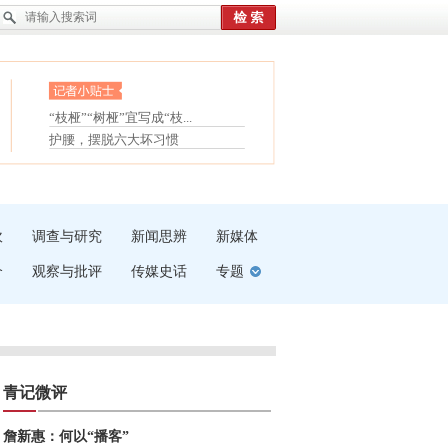
眼白变红或是结膜下出血
“枝桠”“树桠”宜写成“枝...
夏天缓解疲劳有三招
护腰，摆脱六大坏习惯
受伤了冰敷还是热敷
白内障治疗的误区
吹
调查与研究
新闻思辨
新媒体
介
观察与批评
传媒史话
专题
青记微评
詹新惠：何以“播客”