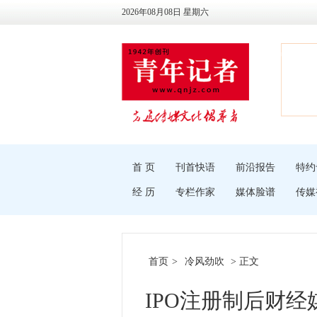
2026年08月08日 星期六
首 页
刊首快语
前沿报告
特约
经 历
专栏作家
媒体脸谱
传媒
首页
>
冷风劲吹
> 正文
IPO注册制后财