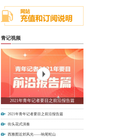
青记视频
2021年青年记者要目之前沿报告篇
2021年青年记者要目之前沿报告篇
街头花式演奏
西雅图近郊风光——响尾蛇山