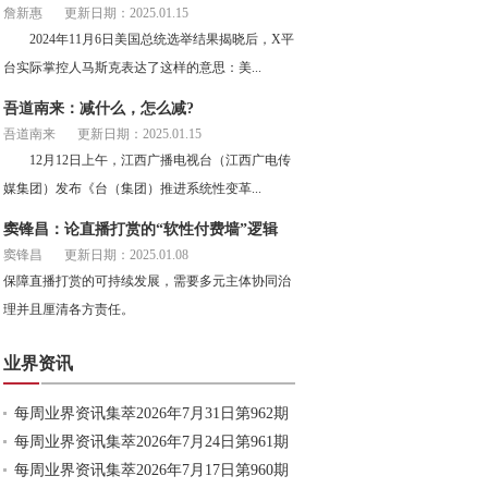
詹新惠
更新日期：2025.01.15
2024年11月6日美国总统选举结果揭晓后，X平
台实际掌控人马斯克表达了这样的意思：美...
吾道南来：减什么，怎么减?
吾道南来
更新日期：2025.01.15
12月12日上午，江西广播电视台（江西广电传
媒集团）发布《台（集团）推进系统性变革...
窦锋昌：论直播打赏的“软性付费墙”逻辑
窦锋昌
更新日期：2025.01.08
保障直播打赏的可持续发展，需要多元主体协同治
理并且厘清各方责任。
业界资讯
每周业界资讯集萃2026年7月31日第962期
每周业界资讯集萃2026年7月24日第961期
每周业界资讯集萃2026年7月17日第960期