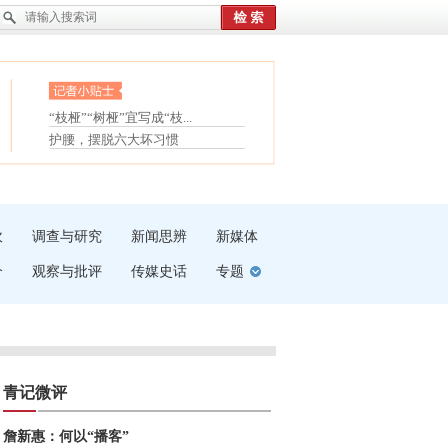
眼白变红或是结膜下出血
“枝桠”“树桠”宜写成“枝...
夏天缓解疲劳有三招
护腰，摆脱六大坏习惯
受伤了冰敷还是热敷
白内障治疗的误区
吹
调查与研究
新闻思辨
新媒体
介
观察与批评
传媒史话
专题
青记微评
詹新惠：何以“播客”