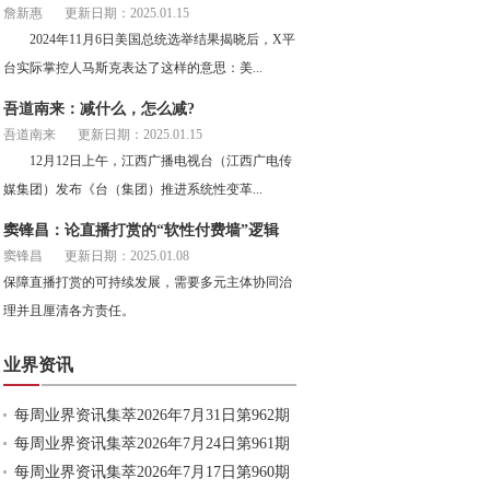
詹新惠
更新日期：2025.01.15
2024年11月6日美国总统选举结果揭晓后，X平
台实际掌控人马斯克表达了这样的意思：美...
吾道南来：减什么，怎么减?
吾道南来
更新日期：2025.01.15
12月12日上午，江西广播电视台（江西广电传
媒集团）发布《台（集团）推进系统性变革...
窦锋昌：论直播打赏的“软性付费墙”逻辑
窦锋昌
更新日期：2025.01.08
保障直播打赏的可持续发展，需要多元主体协同治
理并且厘清各方责任。
业界资讯
每周业界资讯集萃2026年7月31日第962期
每周业界资讯集萃2026年7月24日第961期
每周业界资讯集萃2026年7月17日第960期