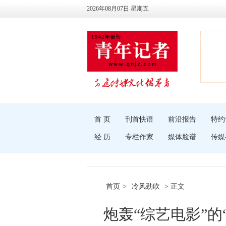
2026年08月07日 星期五
首 页
刊首快语
前沿报告
特约
经 历
专栏作家
媒体脸谱
传媒
首页
>
冷风劲吹
> 正文
炮轰“综艺电影”的