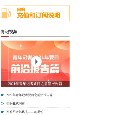
青记视频
2021年青年记者要目之前沿报告篇
2021年青年记者要目之前沿报告篇
街头花式演奏
西雅图近郊风光——响尾蛇山