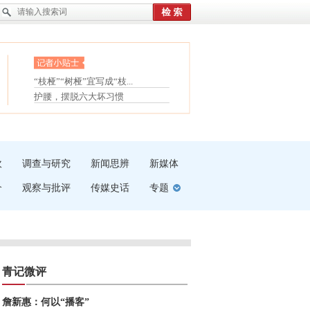
眼白变红或是结膜下出血
“枝桠”“树桠”宜写成“枝...
夏天缓解疲劳有三招
护腰，摆脱六大坏习惯
受伤了冰敷还是热敷
白内障治疗的误区
吹
调查与研究
新闻思辨
新媒体
介
观察与批评
传媒史话
专题
青记微评
詹新惠：何以“播客”