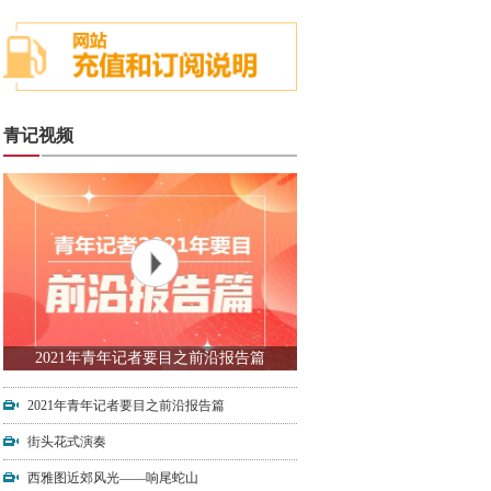
青记视频
2021年青年记者要目之前沿报告篇
2021年青年记者要目之前沿报告篇
街头花式演奏
西雅图近郊风光——响尾蛇山