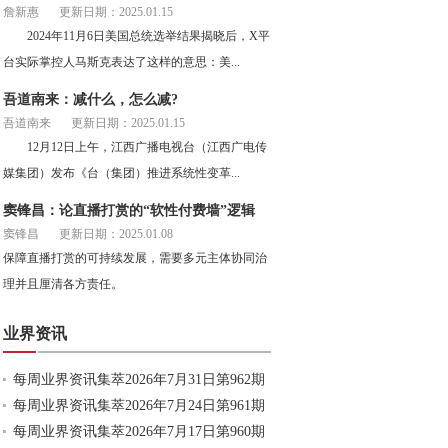
詹新惠
更新日期：2025.01.15
2024年11月6日美国总统选举结果揭晓后，X平
台实际掌控人马斯克表达了这样的意思：美...
吾道南来：减什么，怎么减?
吾道南来
更新日期：2025.01.15
12月12日上午，江西广播电视台（江西广电传
媒集团）发布《台（集团）推进系统性变革...
窦锋昌：论直播打赏的“软性付费墙”逻辑
窦锋昌
更新日期：2025.01.08
保障直播打赏的可持续发展，需要多元主体协同治
理并且厘清各方责任。
业界资讯
每周业界资讯集萃2026年7月31日第962期
每周业界资讯集萃2026年7月24日第961期
每周业界资讯集萃2026年7月17日第960期