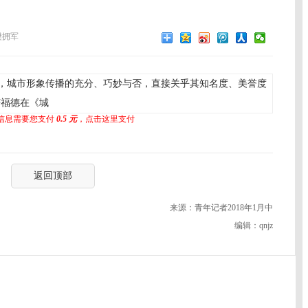
樊拥军
，城市形象传播的充分、巧妙与否，直接关乎其知名度、美誉度
芒福德在《城
信息需要您支付
0.5 元
，点击这里支付
返回顶部
来源：青年记者2018年1月中
编辑：qnjz