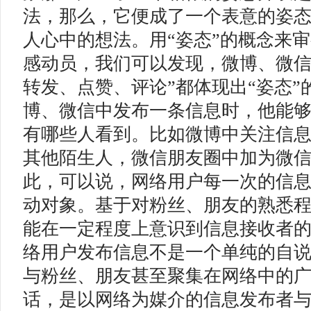
法，那么，它便成了一个表意的姿
人心中的想法。用“姿态”的概念来
感动员，我们可以发现，微博、微信
转发、点赞、评论”都体现出“姿态”
博、微信中发布一条信息时，他能
有哪些人看到。比如微博中关注信
其他陌生人，微信朋友圈中加为微
此，可以说，网络用户每一次的信
动对象。基于对粉丝、朋友的熟悉
能在一定程度上意识到信息接收者
络用户发布信息不是一个单纯的自
与粉丝、朋友甚至聚集在网络中的广
话，是以网络为媒介的信息发布者