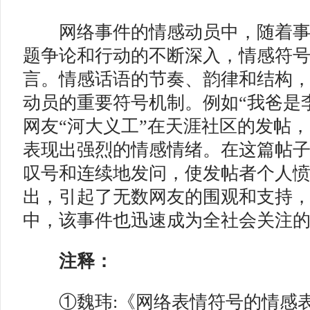
网络事件的情感动员中，随着事
题争论和行动的不断深入，情感符
言。情感话语的节奏、韵律和结构
动员的重要符号机制。例如“我爸是
网友“河大义工”在天涯社区的发帖
表现出强烈的情感情绪。在这篇帖
叹号和连续地发问，使发帖者个人
出，引起了无数网友的围观和支持
中，该事件也迅速成为全社会关注
注释：
①魏玮:《网络表情符号的情感表达