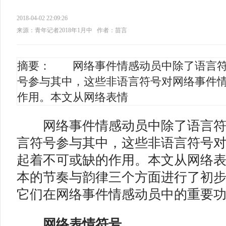
2018-04-02 22:09:26
来源：青年记者2018年1月中
作者：苗言
摘要： 网络事件情感动员中除了语言符
号参与其中，这些非语言符号对网络事件
作用。本文从网络表情
网
络事件情感动员中除了语言
言符号参与其中，这些非语言符号
起着不可或缺的作用。本文从网络
本的节奏与韵律三个方面进行了初
它们在网络事件情感动员中的重要
网络表情符号