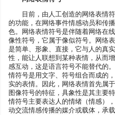
目前，由人工创造的网络表情符
的功能，在网络事件情感动员和传
色。网络表情符号是伴随着网络在
像性符号，它属于像似符号。网络
是简单、形象、直接，它与人的真
性，能让人联想到某种表情，从而
感互动，这是语言符号不能替代的
情符号是用文字、符号组合而成的
实的表情。因此，网络表情首先属
图像符号的特征，具象性是其主要
情符号主要表达人的情绪（情感）
动交流情感传播的媒介或载体，承