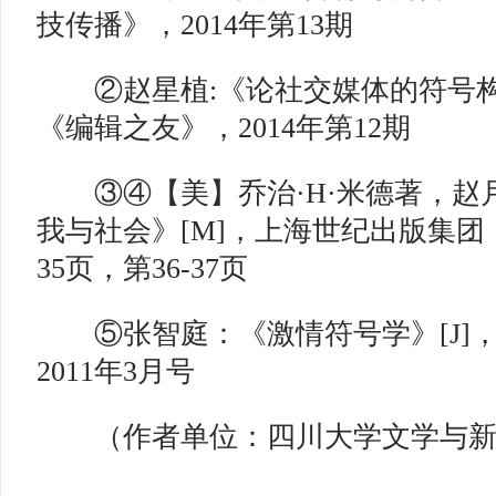
技传播》，2014年第13期
②赵星植:《论社交媒体的符号构成
《编辑之友》，2014年第12期
③④【美】乔治·H·米德著，赵
我与社会》[M]，上海世纪出版集团，2
35页，第36-37页
⑤张智庭：《激情符号学》[J]
2011年3月号
（作者单位：四川大学文学与新