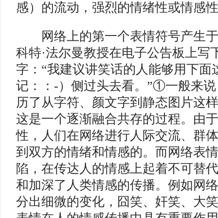
感）的流动，强烈的情绪性或情感
网络上的第一个表情符号产生于1
科特·法尔曼教授在电子公告板上写
字：“我建议讲笑话的人能够用下面
记：：-）侧过头去看。”①一般来
历了从字符、颜文字到静态图片这
这是一个逐渐融合共存的过程。由
性，人们在网络进行人际交流、群
到双方的情绪和情感的。而网络表
陷，在传达人的情感上起着不可替
和加深了人类情感的传播。例如网
分出细微的变化，囧笑、奸笑、大