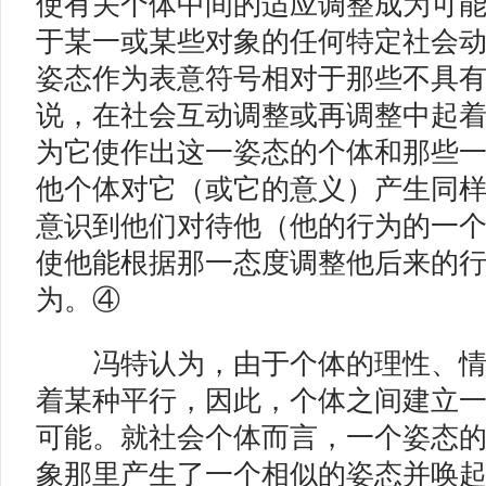
使有关个体中间的适应调整成为可能
于某一或某些对象的任何特定社会
姿态作为表意符号相对于那些不具
说，在社会互动调整或再调整中起
为它使作出这一姿态的个体和那些
他个体对它（或它的意义）产生同
意识到他们对待他（他的行为的一
使他能根据那一态度调整他后来的
为。④
冯特认为，由于个体的理性、情
着某种平行，因此，个体之间建立
可能。就社会个体而言，一个姿态
象那里产生了一个相似的姿态并唤