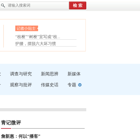
眼白变红或是结膜下出血
“枝桠”“树桠”宜写成“枝...
夏天缓解疲劳有三招
护腰，摆脱六大坏习惯
受伤了冰敷还是热敷
白内障治疗的误区
吹
调查与研究
新闻思辨
新媒体
介
观察与批评
传媒史话
专题
青记微评
詹新惠：何以“播客”