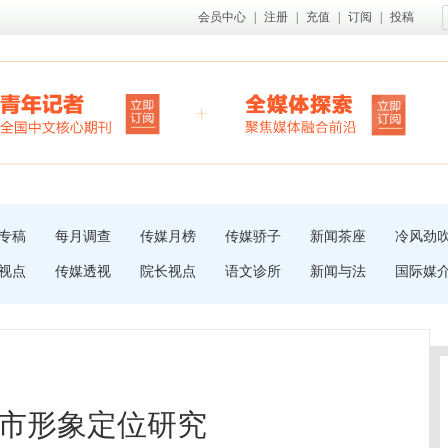
会员中心
|
注册
|
充值
|
订阅
|
投稿
专稿
每月调查
传媒月榜
传媒骄子
新闻茶座
冷风劲
视点
传媒透视
院长视点
语文诊所
新闻与法
国际媒
市形象定位研究