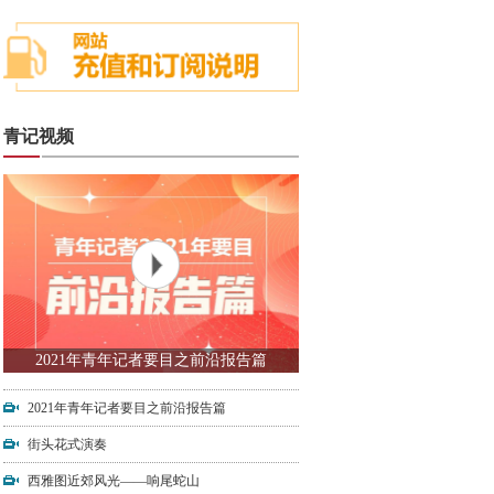
青记视频
2021年青年记者要目之前沿报告篇
2021年青年记者要目之前沿报告篇
街头花式演奏
西雅图近郊风光——响尾蛇山