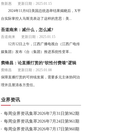
詹新惠
更新日期：2025.01.15
2024年11月6日美国总统选举结果揭晓后，X平
台实际掌控人马斯克表达了这样的意思：美...
吾道南来：减什么，怎么减?
吾道南来
更新日期：2025.01.15
12月12日上午，江西广播电视台（江西广电传
媒集团）发布《台（集团）推进系统性变革...
窦锋昌：论直播打赏的“软性付费墙”逻辑
窦锋昌
更新日期：2025.01.08
保障直播打赏的可持续发展，需要多元主体协同治
理并且厘清各方责任。
业界资讯
每周业界资讯集萃2026年7月31日第962期
每周业界资讯集萃2026年7月24日第961期
每周业界资讯集萃2026年7月17日第960期