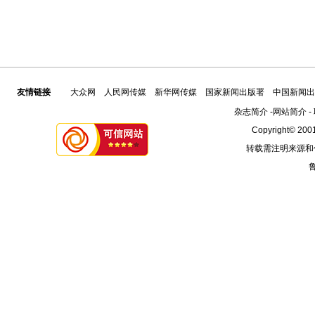
友情链接
大众网
人民网传媒
新华网传媒
国家新闻出版署
中国新闻出
杂志简介
-
网站简介
-
Copyright© 2001
转载需注明来源和
鲁