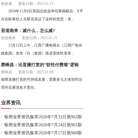
詹新惠
更新日期：2025.01.15
2024年11月6日美国总统选举结果揭晓后，X平
台实际掌控人马斯克表达了这样的意思：美...
吾道南来：减什么，怎么减?
吾道南来
更新日期：2025.01.15
12月12日上午，江西广播电视台（江西广电传
媒集团）发布《台（集团）推进系统性变革...
窦锋昌：论直播打赏的“软性付费墙”逻辑
窦锋昌
更新日期：2025.01.08
保障直播打赏的可持续发展，需要多元主体协同治
理并且厘清各方责任。
业界资讯
每周业界资讯集萃2026年7月31日第962期
每周业界资讯集萃2026年7月24日第961期
每周业界资讯集萃2026年7月17日第960期