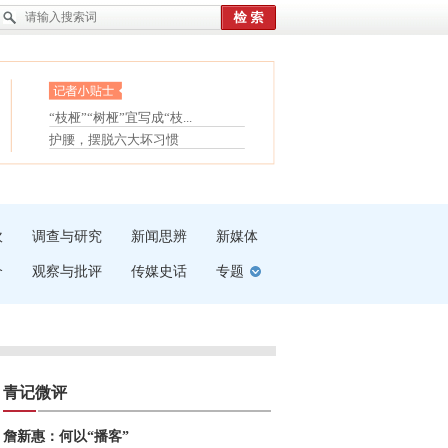
眼白变红或是结膜下出血
“枝桠”“树桠”宜写成“枝...
夏天缓解疲劳有三招
护腰，摆脱六大坏习惯
受伤了冰敷还是热敷
白内障治疗的误区
吹
调查与研究
新闻思辨
新媒体
介
观察与批评
传媒史话
专题
青记微评
詹新惠：何以“播客”