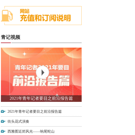
青记视频
2021年青年记者要目之前沿报告篇
2021年青年记者要目之前沿报告篇
街头花式演奏
西雅图近郊风光——响尾蛇山