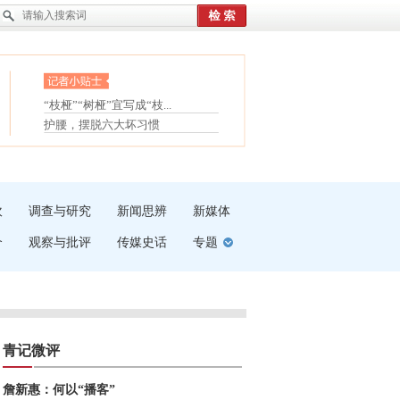
眼白变红或是结膜下出血
“枝桠”“树桠”宜写成“枝...
夏天缓解疲劳有三招
护腰，摆脱六大坏习惯
受伤了冰敷还是热敷
白内障治疗的误区
吹
调查与研究
新闻思辨
新媒体
介
观察与批评
传媒史话
专题
青记微评
詹新惠：何以“播客”