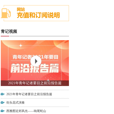
青记视频
2021年青年记者要目之前沿报告篇
2021年青年记者要目之前沿报告篇
街头花式演奏
西雅图近郊风光——响尾蛇山