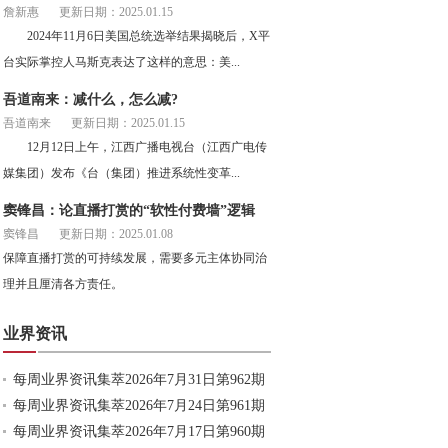
詹新惠
更新日期：2025.01.15
2024年11月6日美国总统选举结果揭晓后，X平
台实际掌控人马斯克表达了这样的意思：美...
吾道南来：减什么，怎么减?
吾道南来
更新日期：2025.01.15
12月12日上午，江西广播电视台（江西广电传
媒集团）发布《台（集团）推进系统性变革...
窦锋昌：论直播打赏的“软性付费墙”逻辑
窦锋昌
更新日期：2025.01.08
保障直播打赏的可持续发展，需要多元主体协同治
理并且厘清各方责任。
业界资讯
每周业界资讯集萃2026年7月31日第962期
每周业界资讯集萃2026年7月24日第961期
每周业界资讯集萃2026年7月17日第960期