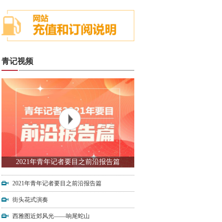
青记视频
2021年青年记者要目之前沿报告篇
2021年青年记者要目之前沿报告篇
街头花式演奏
西雅图近郊风光——响尾蛇山