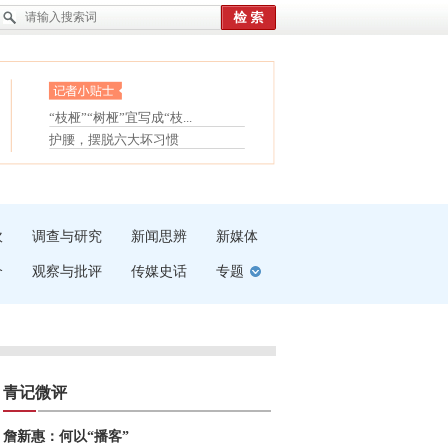
眼白变红或是结膜下出血
“枝桠”“树桠”宜写成“枝...
夏天缓解疲劳有三招
护腰，摆脱六大坏习惯
受伤了冰敷还是热敷
白内障治疗的误区
吹
调查与研究
新闻思辨
新媒体
介
观察与批评
传媒史话
专题
青记微评
詹新惠：何以“播客”