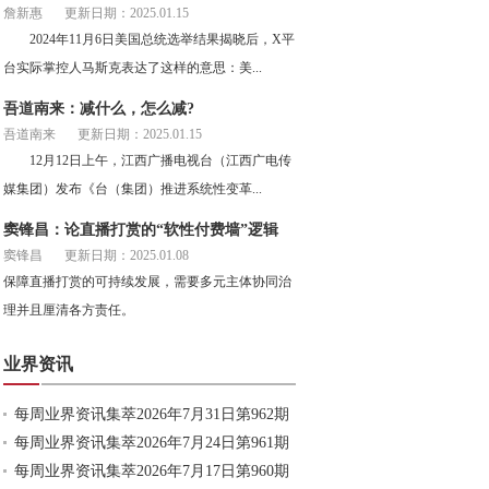
詹新惠
更新日期：2025.01.15
2024年11月6日美国总统选举结果揭晓后，X平
台实际掌控人马斯克表达了这样的意思：美...
吾道南来：减什么，怎么减?
吾道南来
更新日期：2025.01.15
12月12日上午，江西广播电视台（江西广电传
媒集团）发布《台（集团）推进系统性变革...
窦锋昌：论直播打赏的“软性付费墙”逻辑
窦锋昌
更新日期：2025.01.08
保障直播打赏的可持续发展，需要多元主体协同治
理并且厘清各方责任。
业界资讯
每周业界资讯集萃2026年7月31日第962期
每周业界资讯集萃2026年7月24日第961期
每周业界资讯集萃2026年7月17日第960期