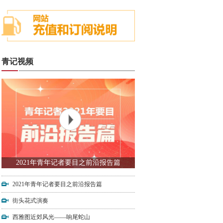
青记视频
2021年青年记者要目之前沿报告篇
2021年青年记者要目之前沿报告篇
街头花式演奏
西雅图近郊风光——响尾蛇山