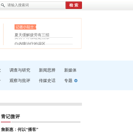
眼白变红或是结膜下出血
“枝桠”“树桠”宜写成“枝...
护腰，摆脱六大坏习惯
夏天缓解疲劳有三招
受伤了冰敷还是热敷
白内障治疗的误区
吹
调查与研究
新闻思辨
新媒体
介
观察与批评
传媒史话
专题
青记微评
詹新惠：何以“播客”