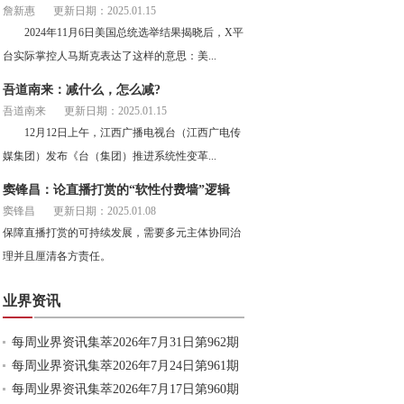
詹新惠
更新日期：2025.01.15
2024年11月6日美国总统选举结果揭晓后，X平
台实际掌控人马斯克表达了这样的意思：美...
吾道南来：减什么，怎么减?
吾道南来
更新日期：2025.01.15
12月12日上午，江西广播电视台（江西广电传
媒集团）发布《台（集团）推进系统性变革...
窦锋昌：论直播打赏的“软性付费墙”逻辑
窦锋昌
更新日期：2025.01.08
保障直播打赏的可持续发展，需要多元主体协同治
理并且厘清各方责任。
业界资讯
每周业界资讯集萃2026年7月31日第962期
每周业界资讯集萃2026年7月24日第961期
每周业界资讯集萃2026年7月17日第960期