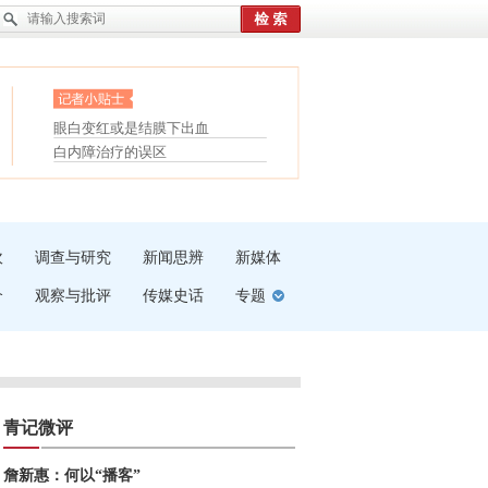
眼白变红或是结膜下出血
“枝桠”“树桠”宜写成“枝...
护腰，摆脱六大坏习惯
夏天缓解疲劳有三招
受伤了冰敷还是热敷
白内障治疗的误区
吹
调查与研究
新闻思辨
新媒体
介
观察与批评
传媒史话
专题
青记微评
詹新惠：何以“播客”