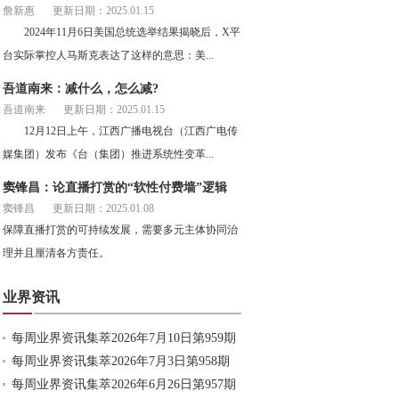
詹新惠
更新日期：2025.01.15
2024年11月6日美国总统选举结果揭晓后，X平
台实际掌控人马斯克表达了这样的意思：美...
吾道南来：减什么，怎么减?
吾道南来
更新日期：2025.01.15
12月12日上午，江西广播电视台（江西广电传
媒集团）发布《台（集团）推进系统性变革...
窦锋昌：论直播打赏的“软性付费墙”逻辑
窦锋昌
更新日期：2025.01.08
保障直播打赏的可持续发展，需要多元主体协同治
理并且厘清各方责任。
业界资讯
每周业界资讯集萃2026年7月10日第959期
每周业界资讯集萃2026年7月3日第958期
每周业界资讯集萃2026年6月26日第957期