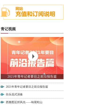
青记视频
2021年青年记者要目之前沿报告篇
2021年青年记者要目之前沿报告篇
街头花式演奏
西雅图近郊风光——响尾蛇山