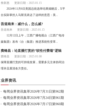
詹新惠
更新日期：2025.01.15
2024年11月6日美国总统选举结果揭晓后，X平
台实际掌控人马斯克表达了这样的意思：美...
吾道南来：减什么，怎么减?
吾道南来
更新日期：2025.01.15
12月12日上午，江西广播电视台（江西广电传
媒集团）发布《台（集团）推进系统性变革...
窦锋昌：论直播打赏的“软性付费墙”逻辑
窦锋昌
更新日期：2025.01.08
保障直播打赏的可持续发展，需要多元主体协同治
理并且厘清各方责任。
业界资讯
每周业界资讯集萃2026年7月31日第962期
每周业界资讯集萃2026年7月24日第961期
每周业界资讯集萃2026年7月17日第960期