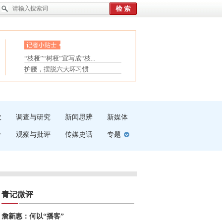
眼白变红或是结膜下出血
“枝桠”“树桠”宜写成“枝...
夏天缓解疲劳有三招
护腰，摆脱六大坏习惯
受伤了冰敷还是热敷
白内障治疗的误区
吹
调查与研究
新闻思辨
新媒体
介
观察与批评
传媒史话
专题
青记微评
詹新惠：何以“播客”