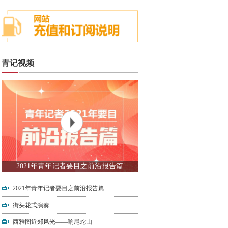
青记视频
2021年青年记者要目之前沿报告篇
2021年青年记者要目之前沿报告篇
街头花式演奏
西雅图近郊风光——响尾蛇山