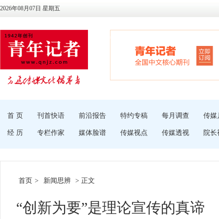
2026年08月07日 星期五
首 页
刊首快语
前沿报告
特约专稿
每月调查
传媒
经 历
专栏作家
媒体脸谱
传媒视点
传媒透视
院长
首页
>
新闻思辨
> 正文
“创新为要”是理论宣传的真谛