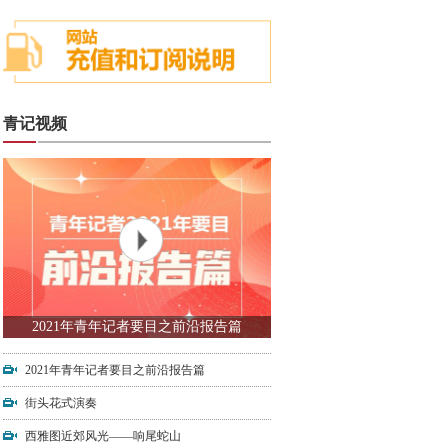
青记视频
2021年青年记者要目之前沿报告篇
2021年青年记者要目之前沿报告篇
街头花式演奏
西雅图近郊风光——响尾蛇山