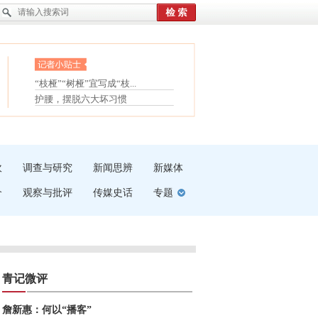
眼白变红或是结膜下出血
“枝桠”“树桠”宜写成“枝...
夏天缓解疲劳有三招
护腰，摆脱六大坏习惯
受伤了冰敷还是热敷
白内障治疗的误区
吹
调查与研究
新闻思辨
新媒体
介
观察与批评
传媒史话
专题
青记微评
詹新惠：何以“播客”