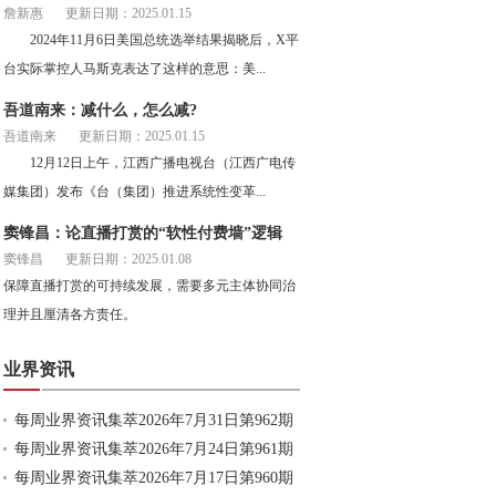
詹新惠
更新日期：2025.01.15
2024年11月6日美国总统选举结果揭晓后，X平
台实际掌控人马斯克表达了这样的意思：美...
吾道南来：减什么，怎么减?
吾道南来
更新日期：2025.01.15
12月12日上午，江西广播电视台（江西广电传
媒集团）发布《台（集团）推进系统性变革...
窦锋昌：论直播打赏的“软性付费墙”逻辑
窦锋昌
更新日期：2025.01.08
保障直播打赏的可持续发展，需要多元主体协同治
理并且厘清各方责任。
业界资讯
每周业界资讯集萃2026年7月31日第962期
每周业界资讯集萃2026年7月24日第961期
每周业界资讯集萃2026年7月17日第960期