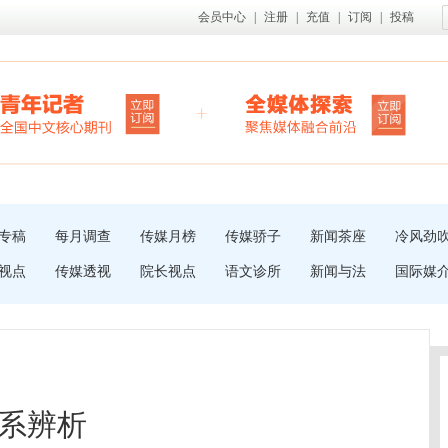
会员中心
|
注册
|
充值
|
订阅
|
投稿
专稿
每月调查
传媒月榜
传媒骄子
新闻茶座
冷风劲
视点
传媒透视
院长视点
语文诊所
新闻与法
国际媒
系辨析