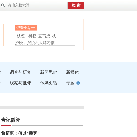
眼白变红或是结膜下出血
“枝桠”“树桠”宜写成“枝...
夏天缓解疲劳有三招
护腰，摆脱六大坏习惯
受伤了冰敷还是热敷
白内障治疗的误区
吹
调查与研究
新闻思辨
新媒体
介
观察与批评
传媒史话
专题
青记微评
詹新惠：何以“播客”