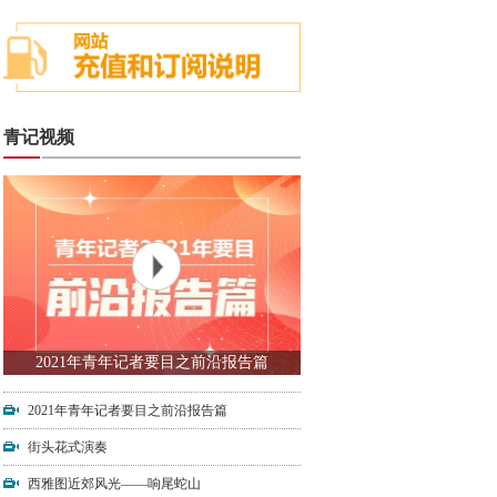
青记视频
2021年青年记者要目之前沿报告篇
2021年青年记者要目之前沿报告篇
街头花式演奏
西雅图近郊风光——响尾蛇山