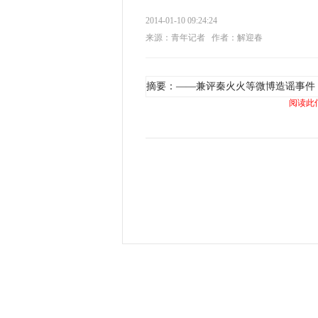
2014-01-10 09:24:24
来源：青年记者
作者：解迎春
摘要：——兼评秦火火等微博造谣事件
阅读此