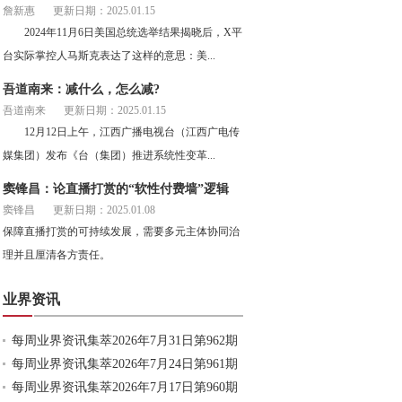
詹新惠
更新日期：2025.01.15
2024年11月6日美国总统选举结果揭晓后，X平
台实际掌控人马斯克表达了这样的意思：美...
吾道南来：减什么，怎么减?
吾道南来
更新日期：2025.01.15
12月12日上午，江西广播电视台（江西广电传
媒集团）发布《台（集团）推进系统性变革...
窦锋昌：论直播打赏的“软性付费墙”逻辑
窦锋昌
更新日期：2025.01.08
保障直播打赏的可持续发展，需要多元主体协同治
理并且厘清各方责任。
业界资讯
每周业界资讯集萃2026年7月31日第962期
每周业界资讯集萃2026年7月24日第961期
每周业界资讯集萃2026年7月17日第960期