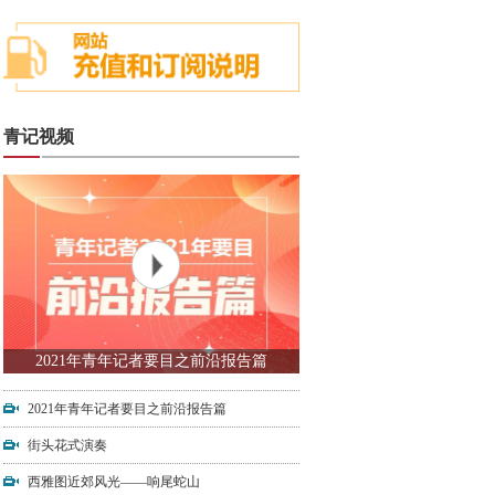
青记视频
2021年青年记者要目之前沿报告篇
2021年青年记者要目之前沿报告篇
街头花式演奏
西雅图近郊风光——响尾蛇山