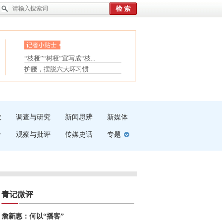
眼白变红或是结膜下出血
“枝桠”“树桠”宜写成“枝...
夏天缓解疲劳有三招
护腰，摆脱六大坏习惯
受伤了冰敷还是热敷
白内障治疗的误区
吹
调查与研究
新闻思辨
新媒体
介
观察与批评
传媒史话
专题
青记微评
詹新惠：何以“播客”