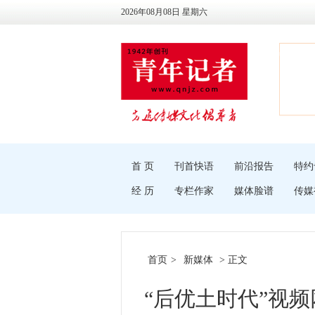
2026年08月08日 星期六
首 页
刊首快语
前沿报告
特约
经 历
专栏作家
媒体脸谱
传媒
首页
>
新媒体
> 正文
“后优土时代”视