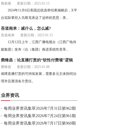
詹新惠
更新日期：2025.01.15
2024年11月6日美国总统选举结果揭晓后，X平
台实际掌控人马斯克表达了这样的意思：美...
吾道南来：减什么，怎么减?
吾道南来
更新日期：2025.01.15
12月12日上午，江西广播电视台（江西广电传
媒集团）发布《台（集团）推进系统性变革...
窦锋昌：论直播打赏的“软性付费墙”逻辑
窦锋昌
更新日期：2025.01.08
保障直播打赏的可持续发展，需要多元主体协同治
理并且厘清各方责任。
业界资讯
每周业界资讯集萃2026年7月31日第962期
每周业界资讯集萃2026年7月24日第961期
每周业界资讯集萃2026年7月17日第960期