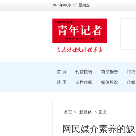
2026年08月07日 星期五
首 页
刊首快语
前沿报告
特约
经 历
专栏作家
媒体脸谱
传媒
首页
>
新媒体
> 正文
网民媒介素养的缺