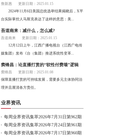
詹新惠
更新日期：2025.01.15
2024年11月6日美国总统选举结果揭晓后，X平
台实际掌控人马斯克表达了这样的意思：美...
吾道南来：减什么，怎么减?
吾道南来
更新日期：2025.01.15
12月12日上午，江西广播电视台（江西广电传
媒集团）发布《台（集团）推进系统性变革...
窦锋昌：论直播打赏的“软性付费墙”逻辑
窦锋昌
更新日期：2025.01.08
保障直播打赏的可持续发展，需要多元主体协同治
理并且厘清各方责任。
业界资讯
每周业界资讯集萃2026年7月31日第962期
每周业界资讯集萃2026年7月24日第961期
每周业界资讯集萃2026年7月17日第960期