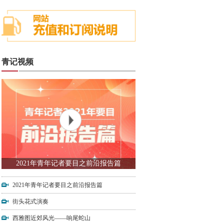
青记视频
2021年青年记者要目之前沿报告篇
2021年青年记者要目之前沿报告篇
街头花式演奏
西雅图近郊风光——响尾蛇山