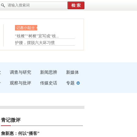
眼白变红或是结膜下出血
“枝桠”“树桠”宜写成“枝...
夏天缓解疲劳有三招
护腰，摆脱六大坏习惯
受伤了冰敷还是热敷
白内障治疗的误区
吹
调查与研究
新闻思辨
新媒体
介
观察与批评
传媒史话
专题
青记微评
詹新惠：何以“播客”