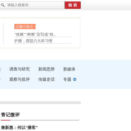
眼白变红或是结膜下出血
“枝桠”“树桠”宜写成“枝...
夏天缓解疲劳有三招
护腰，摆脱六大坏习惯
受伤了冰敷还是热敷
白内障治疗的误区
吹
调查与研究
新闻思辨
新媒体
介
观察与批评
传媒史话
专题
青记微评
詹新惠：何以“播客”