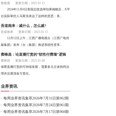
詹新惠
更新日期：2025.01.15
2024年11月6日美国总统选举结果揭晓后，X平
台实际掌控人马斯克表达了这样的意思：美...
吾道南来：减什么，怎么减?
吾道南来
更新日期：2025.01.15
12月12日上午，江西广播电视台（江西广电传
媒集团）发布《台（集团）推进系统性变革...
窦锋昌：论直播打赏的“软性付费墙”逻辑
窦锋昌
更新日期：2025.01.08
保障直播打赏的可持续发展，需要多元主体协同治
理并且厘清各方责任。
业界资讯
每周业界资讯集萃2026年7月31日第962期
每周业界资讯集萃2026年7月24日第961期
每周业界资讯集萃2026年7月17日第960期