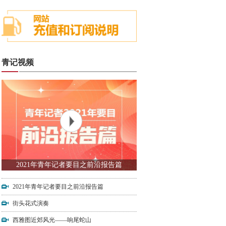
青记视频
2021年青年记者要目之前沿报告篇
2021年青年记者要目之前沿报告篇
街头花式演奏
西雅图近郊风光——响尾蛇山