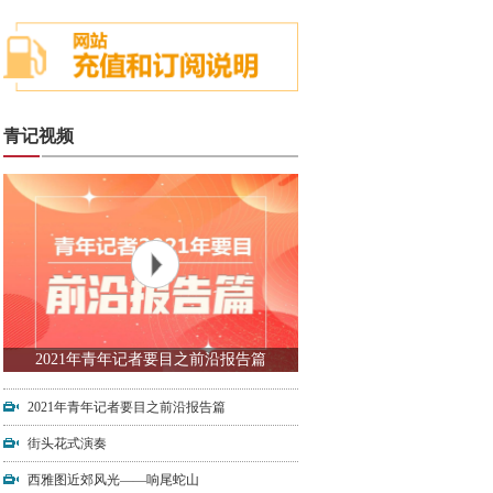
青记视频
2021年青年记者要目之前沿报告篇
2021年青年记者要目之前沿报告篇
街头花式演奏
西雅图近郊风光——响尾蛇山