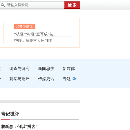
眼白变红或是结膜下出血
“枝桠”“树桠”宜写成“枝...
护腰，摆脱六大坏习惯
夏天缓解疲劳有三招
受伤了冰敷还是热敷
白内障治疗的误区
吹
调查与研究
新闻思辨
新媒体
介
观察与批评
传媒史话
专题
青记微评
詹新惠：何以“播客”