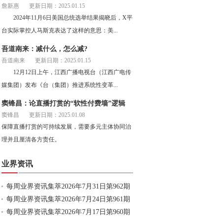
詹新惠
更新日期：2025.01.15
2024年11月6日美国总统选举结果揭晓后，X平
台实际掌控人马斯克表达了这样的意思：美...
吾道南来：减什么，怎么减?
吾道南来
更新日期：2025.01.15
12月12日上午，江西广播电视台（江西广电传
媒集团）发布《台（集团）推进系统性变革...
窦锋昌：论直播打赏的“软性付费墙”逻辑
窦锋昌
更新日期：2025.01.08
保障直播打赏的可持续发展，需要多元主体协同治
理并且厘清各方责任。
业界资讯
每周业界资讯集萃2026年7月31日第962期
每周业界资讯集萃2026年7月24日第961期
每周业界资讯集萃2026年7月17日第960期