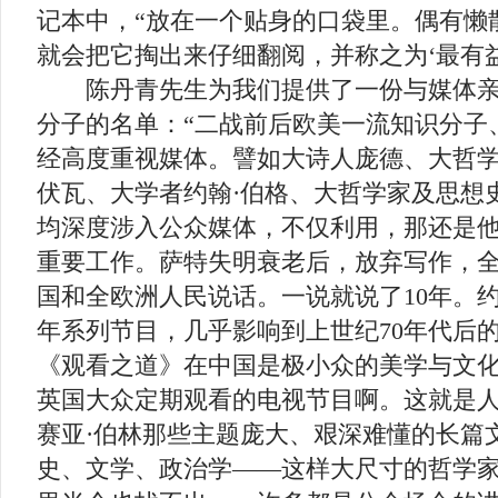
记本中，“放在一个贴身的口袋里。偶有懒
就会把它掏出来仔细翻阅，并称之为‘最有益
陈丹青先生为我们提供了一份与媒体亲
分子的名单：“二战前后欧美一流知识分子
经高度重视媒体。譬如大诗人庞德、大哲学
伏瓦、大学者约翰·伯格、大哲学家及思想
均深度涉入公众媒体，不仅利用，那还是
重要工作。萨特失明衰老后，放弃写作，
国和全欧洲人民说话。一说就说了10年。约
年系列节目，几乎影响到上世纪70年代后
《观看之道》在中国是极小众的美学与文
英国大众定期观看的电视节目啊。这就是
赛亚·伯林那些主题庞大、艰深难懂的长篇
史、文学、政治学——这样大尺寸的哲学