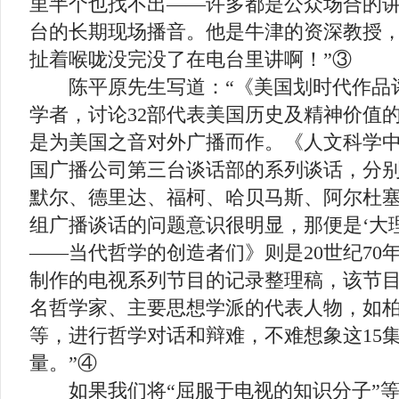
里半个也找不出——许多都是公众场合的
台的长期现场播音。他是牛津的资深教授
扯着喉咙没完没了在电台里讲啊！”③
陈平原先生写道：“《美国划时代作品
学者，讨论32部代表美国历史及精神价值
是为美国之音对外广播而作。《人文科学
国广播公司第三台谈话部的系列谈话，分
默尔、德里达、福柯、哈贝马斯、阿尔杜
组广播谈话的问题意识很明显，那便是‘大
——当代哲学的创造者们》则是20世纪70
制作的电视系列节目的记录整理稿，该节
名哲学家、主要思想学派的代表人物，如
等，进行哲学对话和辩难，不难想象这15
量。”④
如果我们将“屈服于电视的知识分子”等