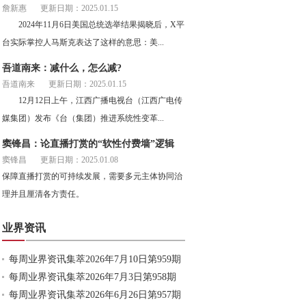
詹新惠
更新日期：2025.01.15
2024年11月6日美国总统选举结果揭晓后，X平
台实际掌控人马斯克表达了这样的意思：美...
吾道南来：减什么，怎么减?
吾道南来
更新日期：2025.01.15
12月12日上午，江西广播电视台（江西广电传
媒集团）发布《台（集团）推进系统性变革...
窦锋昌：论直播打赏的“软性付费墙”逻辑
窦锋昌
更新日期：2025.01.08
保障直播打赏的可持续发展，需要多元主体协同治
理并且厘清各方责任。
业界资讯
每周业界资讯集萃2026年7月10日第959期
每周业界资讯集萃2026年7月3日第958期
每周业界资讯集萃2026年6月26日第957期