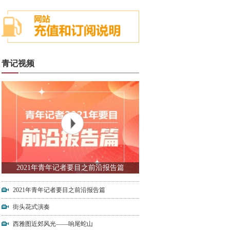
青记视频
2021年青年记者要目之前沿报告篇
2021年青年记者要目之前沿报告篇
街头花式演奏
西雅图近郊风光——响尾蛇山