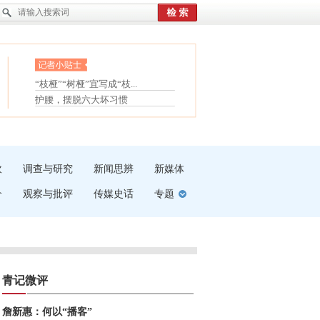
眼白变红或是结膜下出血
“枝桠”“树桠”宜写成“枝...
夏天缓解疲劳有三招
护腰，摆脱六大坏习惯
受伤了冰敷还是热敷
白内障治疗的误区
吹
调查与研究
新闻思辨
新媒体
介
观察与批评
传媒史话
专题
青记微评
詹新惠：何以“播客”