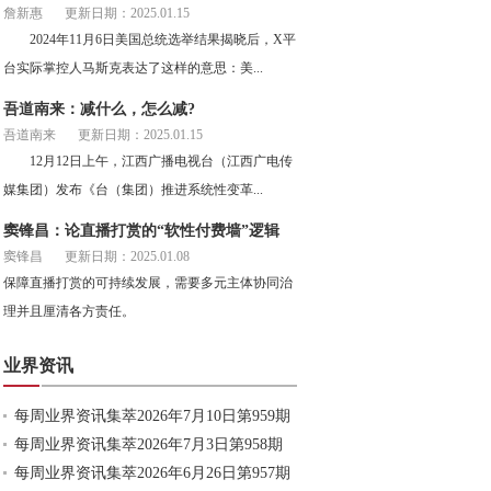
詹新惠
更新日期：2025.01.15
2024年11月6日美国总统选举结果揭晓后，X平
台实际掌控人马斯克表达了这样的意思：美...
吾道南来：减什么，怎么减?
吾道南来
更新日期：2025.01.15
12月12日上午，江西广播电视台（江西广电传
媒集团）发布《台（集团）推进系统性变革...
窦锋昌：论直播打赏的“软性付费墙”逻辑
窦锋昌
更新日期：2025.01.08
保障直播打赏的可持续发展，需要多元主体协同治
理并且厘清各方责任。
业界资讯
每周业界资讯集萃2026年7月10日第959期
每周业界资讯集萃2026年7月3日第958期
每周业界资讯集萃2026年6月26日第957期