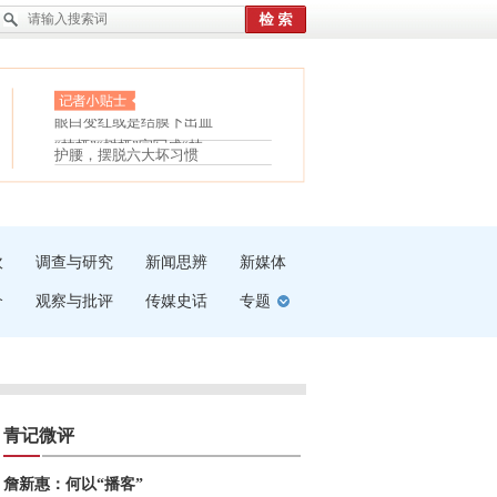
眼白变红或是结膜下出血
“枝桠”“树桠”宜写成“枝...
护腰，摆脱六大坏习惯
夏天缓解疲劳有三招
受伤了冰敷还是热敷
白内障治疗的误区
吹
调查与研究
新闻思辨
新媒体
介
观察与批评
传媒史话
专题
青记微评
詹新惠：何以“播客”