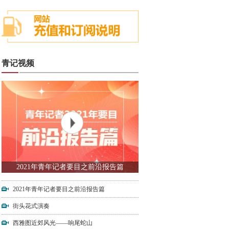
青记视频
2021年青年记者要目之前沿报告篇
2021年青年记者要目之前沿报告篇
街头花式演奏
西雅图近郊风光——响尾蛇山