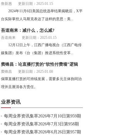
詹新惠
更新日期：2025.01.15
2024年11月6日美国总统选举结果揭晓后，X平
台实际掌控人马斯克表达了这样的意思：美...
吾道南来：减什么，怎么减?
吾道南来
更新日期：2025.01.15
12月12日上午，江西广播电视台（江西广电传
媒集团）发布《台（集团）推进系统性变革...
窦锋昌：论直播打赏的“软性付费墙”逻辑
窦锋昌
更新日期：2025.01.08
保障直播打赏的可持续发展，需要多元主体协同治
理并且厘清各方责任。
业界资讯
每周业界资讯集萃2026年7月10日第959期
每周业界资讯集萃2026年7月3日第958期
每周业界资讯集萃2026年6月26日第957期