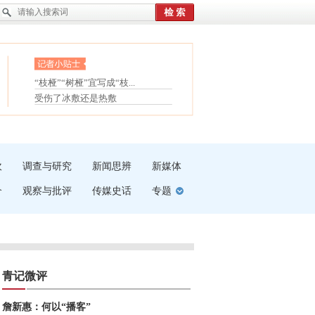
眼白变红或是结膜下出血
“枝桠”“树桠”宜写成“枝...
护腰，摆脱六大坏习惯
夏天缓解疲劳有三招
受伤了冰敷还是热敷
白内障治疗的误区
吹
调查与研究
新闻思辨
新媒体
介
观察与批评
传媒史话
专题
青记微评
詹新惠：何以“播客”