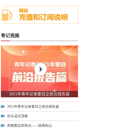
青记视频
2021年青年记者要目之前沿报告篇
2021年青年记者要目之前沿报告篇
街头花式演奏
西雅图近郊风光——响尾蛇山