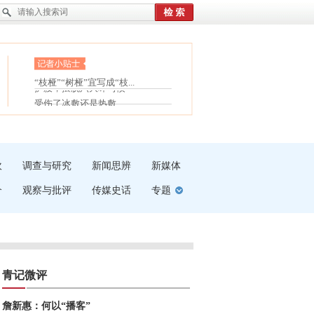
眼白变红或是结膜下出血
“枝桠”“树桠”宜写成“枝...
护腰，摆脱六大坏习惯
夏天缓解疲劳有三招
受伤了冰敷还是热敷
白内障治疗的误区
吹
调查与研究
新闻思辨
新媒体
介
观察与批评
传媒史话
专题
青记微评
詹新惠：何以“播客”