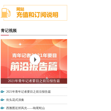
青记视频
2021年青年记者要目之前沿报告篇
2021年青年记者要目之前沿报告篇
街头花式演奏
西雅图近郊风光——响尾蛇山