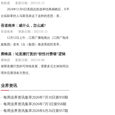
詹新惠
更新日期：2025.01.15
2024年11月6日美国总统选举结果揭晓后，X平
台实际掌控人马斯克表达了这样的意思：美...
吾道南来：减什么，怎么减?
吾道南来
更新日期：2025.01.15
12月12日上午，江西广播电视台（江西广电传
媒集团）发布《台（集团）推进系统性变革...
窦锋昌：论直播打赏的“软性付费墙”逻辑
窦锋昌
更新日期：2025.01.08
保障直播打赏的可持续发展，需要多元主体协同治
理并且厘清各方责任。
业界资讯
每周业界资讯集萃2026年7月10日第959期
每周业界资讯集萃2026年7月3日第958期
每周业界资讯集萃2026年6月26日第957期