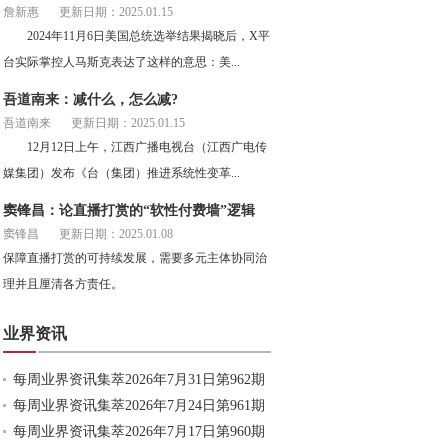
詹新惠
更新日期：2025.01.15
2024年11月6日美国总统选举结果揭晓后，X平
台实际掌控人马斯克表达了这样的意思：美...
吾道南来：减什么，怎么减?
吾道南来
更新日期：2025.01.15
12月12日上午，江西广播电视台（江西广电传
媒集团）发布《台（集团）推进系统性变革...
窦锋昌：论直播打赏的“软性付费墙”逻辑
窦锋昌
更新日期：2025.01.08
保障直播打赏的可持续发展，需要多元主体协同治
理并且厘清各方责任。
业界资讯
每周业界资讯集萃2026年7月31日第962期
每周业界资讯集萃2026年7月24日第961期
每周业界资讯集萃2026年7月17日第960期