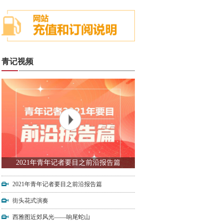
青记视频
2021年青年记者要目之前沿报告篇
2021年青年记者要目之前沿报告篇
街头花式演奏
西雅图近郊风光——响尾蛇山