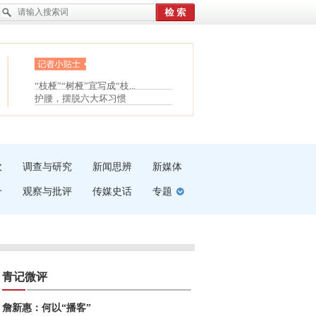
眼白变红或是结膜下出血
“枝桠”“树桠”宜写成“枝...
夏天缓解疲劳有三招
护腰，摆脱六大坏习惯
受伤了冰敷还是热敷
白内障治疗的误区
吹
调查与研究
新闻思辨
新媒体
介
观察与批评
传媒史话
专题
青记微评
詹新惠：何以“播客”