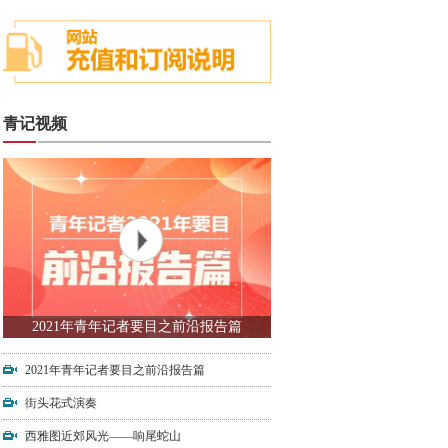
青记视频
2021年青年记者要目之前沿报告篇
2021年青年记者要目之前沿报告篇
街头花式演奏
西雅图近郊风光——响尾蛇山