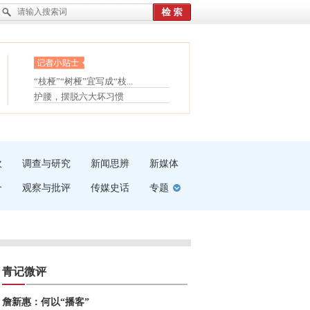
眼白变红或是结膜下出血
“枝桠”“树桠”宜写成“枝...
夏天缓解疲劳有三招
护腰，摆脱六大坏习惯
受伤了冰敷还是热敷
白内障治疗的误区
吹
调查与研究
新闻思辨
新媒体
介
观察与批评
传媒史话
专题
青记微评
詹新惠：何以“播客”