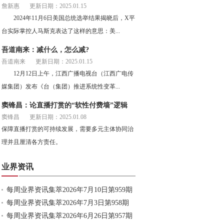
詹新惠
更新日期：2025.01.15
2024年11月6日美国总统选举结果揭晓后，X平
台实际掌控人马斯克表达了这样的意思：美...
吾道南来：减什么，怎么减?
吾道南来
更新日期：2025.01.15
12月12日上午，江西广播电视台（江西广电传
媒集团）发布《台（集团）推进系统性变革...
窦锋昌：论直播打赏的“软性付费墙”逻辑
窦锋昌
更新日期：2025.01.08
保障直播打赏的可持续发展，需要多元主体协同治
理并且厘清各方责任。
业界资讯
每周业界资讯集萃2026年7月10日第959期
每周业界资讯集萃2026年7月3日第958期
每周业界资讯集萃2026年6月26日第957期