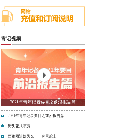
青记视频
2021年青年记者要目之前沿报告篇
2021年青年记者要目之前沿报告篇
街头花式演奏
西雅图近郊风光——响尾蛇山