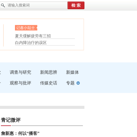
眼白变红或是结膜下出血
“枝桠”“树桠”宜写成“枝...
护腰，摆脱六大坏习惯
夏天缓解疲劳有三招
受伤了冰敷还是热敷
白内障治疗的误区
吹
调查与研究
新闻思辨
新媒体
介
观察与批评
传媒史话
专题
青记微评
詹新惠：何以“播客”