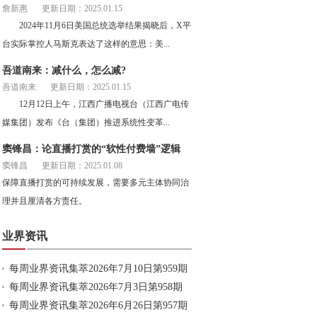
詹新惠
更新日期：2025.01.15
2024年11月6日美国总统选举结果揭晓后，X平
台实际掌控人马斯克表达了这样的意思：美...
吾道南来：减什么，怎么减?
吾道南来
更新日期：2025.01.15
12月12日上午，江西广播电视台（江西广电传
媒集团）发布《台（集团）推进系统性变革...
窦锋昌：论直播打赏的“软性付费墙”逻辑
窦锋昌
更新日期：2025.01.08
保障直播打赏的可持续发展，需要多元主体协同治
理并且厘清各方责任。
业界资讯
每周业界资讯集萃2026年7月10日第959期
每周业界资讯集萃2026年7月3日第958期
每周业界资讯集萃2026年6月26日第957期