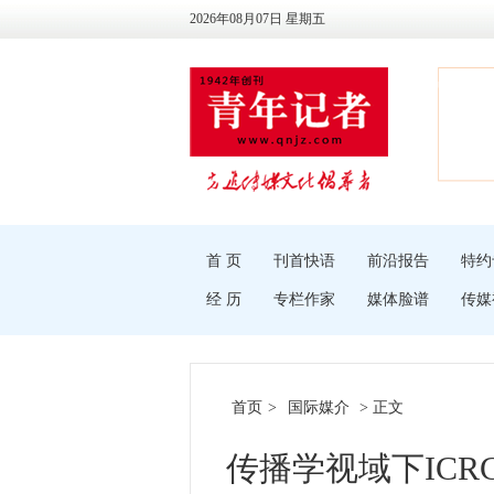
2026年08月07日 星期五
首 页
刊首快语
前沿报告
特约
经 历
专栏作家
媒体脸谱
传媒
首页
>
国际媒介
> 正文
传播学视域下IC