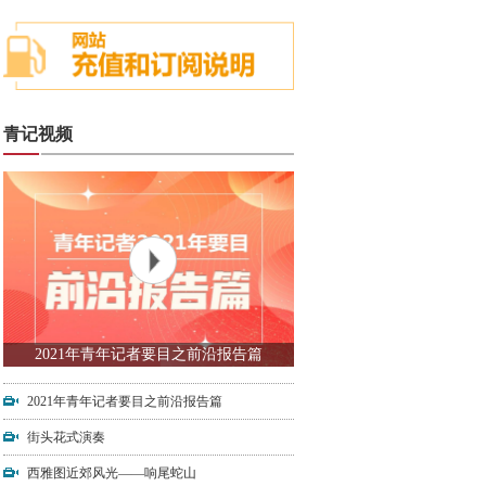
青记视频
2021年青年记者要目之前沿报告篇
2021年青年记者要目之前沿报告篇
街头花式演奏
西雅图近郊风光——响尾蛇山