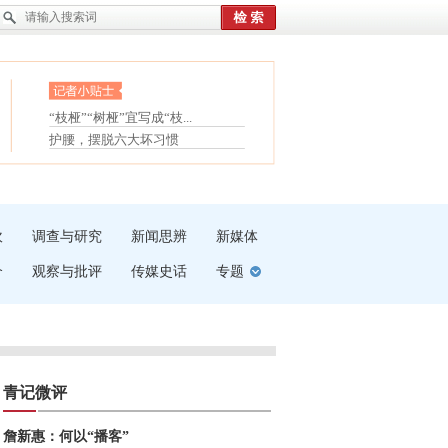
眼白变红或是结膜下出血
“枝桠”“树桠”宜写成“枝...
夏天缓解疲劳有三招
护腰，摆脱六大坏习惯
受伤了冰敷还是热敷
白内障治疗的误区
吹
调查与研究
新闻思辨
新媒体
介
观察与批评
传媒史话
专题
青记微评
詹新惠：何以“播客”