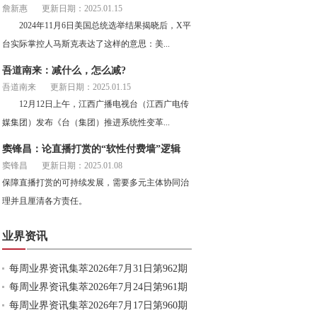
詹新惠
更新日期：2025.01.15
2024年11月6日美国总统选举结果揭晓后，X平
台实际掌控人马斯克表达了这样的意思：美...
吾道南来：减什么，怎么减?
吾道南来
更新日期：2025.01.15
12月12日上午，江西广播电视台（江西广电传
媒集团）发布《台（集团）推进系统性变革...
窦锋昌：论直播打赏的“软性付费墙”逻辑
窦锋昌
更新日期：2025.01.08
保障直播打赏的可持续发展，需要多元主体协同治
理并且厘清各方责任。
业界资讯
每周业界资讯集萃2026年7月31日第962期
每周业界资讯集萃2026年7月24日第961期
每周业界资讯集萃2026年7月17日第960期