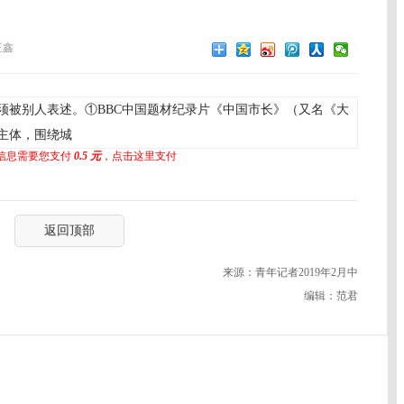
王鑫
被别人表述。①BBC中国题材纪录片《中国市长》（又名《大
主体，围绕城
信息需要您支付
0.5 元
，点击这里支付
返回顶部
来源：青年记者2019年2月中
编辑：范君