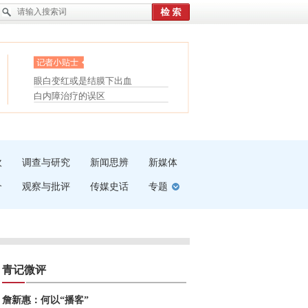
护腰，摆脱六大坏习惯
眼白变红或是结膜下出血
受伤了冰敷还是热敷
“枝桠”“树桠”宜写成“枝...
白内障治疗的误区
夏天缓解疲劳有三招
吹
调查与研究
新闻思辨
新媒体
介
观察与批评
传媒史话
专题
青记微评
詹新惠：何以“播客”