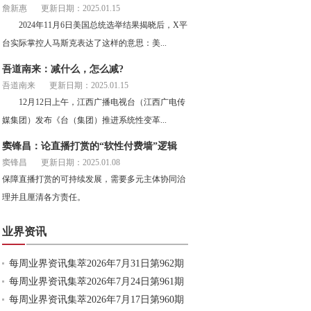
詹新惠
更新日期：2025.01.15
2024年11月6日美国总统选举结果揭晓后，X平
台实际掌控人马斯克表达了这样的意思：美...
吾道南来：减什么，怎么减?
吾道南来
更新日期：2025.01.15
12月12日上午，江西广播电视台（江西广电传
媒集团）发布《台（集团）推进系统性变革...
窦锋昌：论直播打赏的“软性付费墙”逻辑
窦锋昌
更新日期：2025.01.08
保障直播打赏的可持续发展，需要多元主体协同治
理并且厘清各方责任。
业界资讯
每周业界资讯集萃2026年7月31日第962期
每周业界资讯集萃2026年7月24日第961期
每周业界资讯集萃2026年7月17日第960期