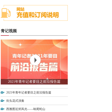
青记视频
2021年青年记者要目之前沿报告篇
2021年青年记者要目之前沿报告篇
街头花式演奏
西雅图近郊风光——响尾蛇山