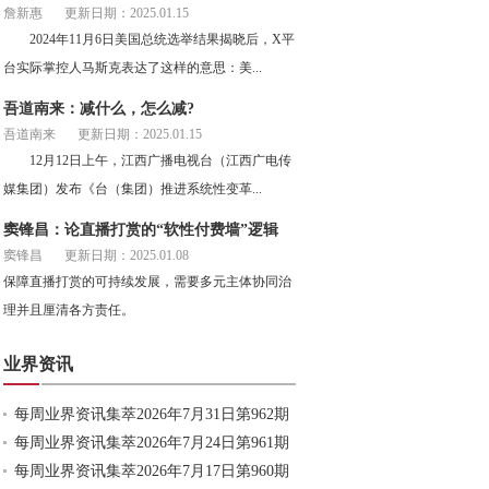
詹新惠
更新日期：2025.01.15
2024年11月6日美国总统选举结果揭晓后，X平
台实际掌控人马斯克表达了这样的意思：美...
吾道南来：减什么，怎么减?
吾道南来
更新日期：2025.01.15
12月12日上午，江西广播电视台（江西广电传
媒集团）发布《台（集团）推进系统性变革...
窦锋昌：论直播打赏的“软性付费墙”逻辑
窦锋昌
更新日期：2025.01.08
保障直播打赏的可持续发展，需要多元主体协同治
理并且厘清各方责任。
业界资讯
每周业界资讯集萃2026年7月31日第962期
每周业界资讯集萃2026年7月24日第961期
每周业界资讯集萃2026年7月17日第960期