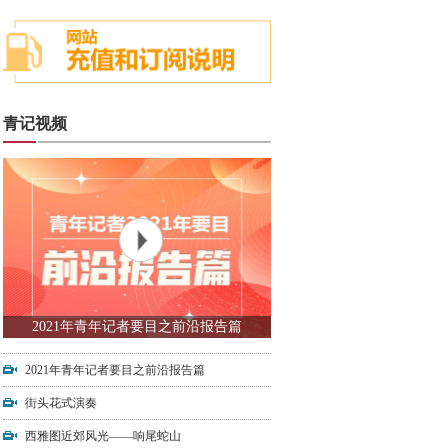
青记视频
2021年青年记者要目之前沿报告篇
2021年青年记者要目之前沿报告篇
街头花式演奏
西雅图近郊风光——响尾蛇山