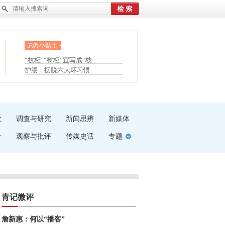
眼白变红或是结膜下出血
“枝桠”“树桠”宜写成“枝...
夏天缓解疲劳有三招
护腰，摆脱六大坏习惯
受伤了冰敷还是热敷
白内障治疗的误区
吹
调查与研究
新闻思辨
新媒体
介
观察与批评
传媒史话
专题
青记微评
詹新惠：何以“播客”