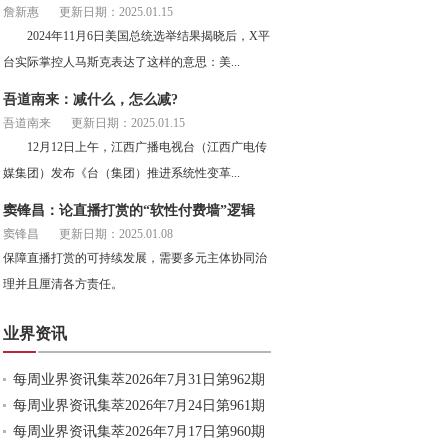
詹新惠
更新日期：2025.01.15
2024年11月6日美国总统选举结果揭晓后，X平
台实际掌控人马斯克表达了这样的意思：美...
吾道南来：减什么，怎么减?
吾道南来
更新日期：2025.01.15
12月12日上午，江西广播电视台（江西广电传
媒集团）发布《台（集团）推进系统性变革...
窦锋昌：论直播打赏的“软性付费墙”逻辑
窦锋昌
更新日期：2025.01.08
保障直播打赏的可持续发展，需要多元主体协同治
理并且厘清各方责任。
业界资讯
每周业界资讯集萃2026年7月31日第962期
每周业界资讯集萃2026年7月24日第961期
每周业界资讯集萃2026年7月17日第960期