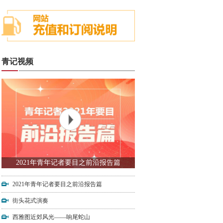
青记视频
2021年青年记者要目之前沿报告篇
2021年青年记者要目之前沿报告篇
街头花式演奏
西雅图近郊风光——响尾蛇山