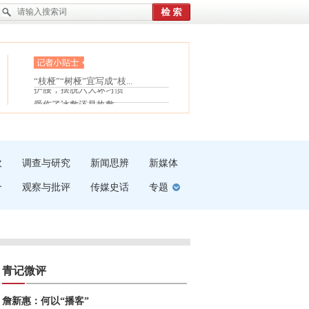
眼白变红或是结膜下出血
“枝桠”“树桠”宜写成“枝...
护腰，摆脱六大坏习惯
夏天缓解疲劳有三招
受伤了冰敷还是热敷
白内障治疗的误区
吹
调查与研究
新闻思辨
新媒体
介
观察与批评
传媒史话
专题
青记微评
詹新惠：何以“播客”