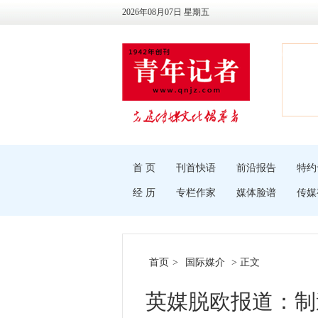
2026年08月07日 星期五
首 页
刊首快语
前沿报告
特约
经 历
专栏作家
媒体脸谱
传媒
首页
>
国际媒介
> 正文
英媒脱欧报道：制