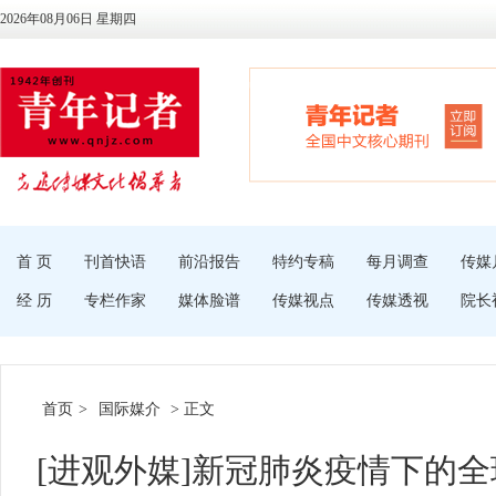
2026年08月06日 星期四
首 页
刊首快语
前沿报告
特约专稿
每月调查
传媒
经 历
专栏作家
媒体脸谱
传媒视点
传媒透视
院长
首页
>
国际媒介
> 正文
[进观外媒]新冠肺炎疫情下的