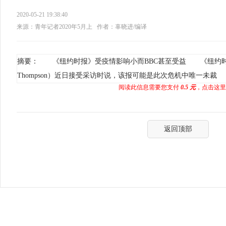
2020-05-21 19:38:40
来源：青年记者2020年5月上
作者：辜晓进/编译
摘要： 《纽约时报》受疫情影响小而BBC甚至受益 《纽约时报
Thompson）近日接受采访时说，该报可能是此次危机中唯一未裁
阅读此信息需要您支付
0.5 元
，点击这里
返回顶部