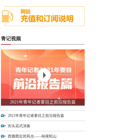
青记视频
2021年青年记者要目之前沿报告篇
2021年青年记者要目之前沿报告篇
街头花式演奏
西雅图近郊风光——响尾蛇山