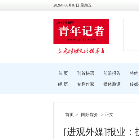
2026年08月07日 星期五
首 页
刊首快语
前沿报告
特约
经 历
专栏作家
媒体脸谱
传媒
首页
>
国际媒介
> 正文
[进观外媒]报业