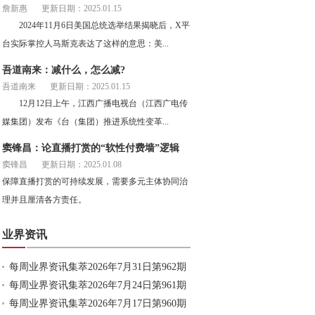
詹新惠
更新日期：2025.01.15
2024年11月6日美国总统选举结果揭晓后，X平
台实际掌控人马斯克表达了这样的意思：美...
吾道南来：减什么，怎么减?
吾道南来
更新日期：2025.01.15
12月12日上午，江西广播电视台（江西广电传
媒集团）发布《台（集团）推进系统性变革...
窦锋昌：论直播打赏的“软性付费墙”逻辑
窦锋昌
更新日期：2025.01.08
保障直播打赏的可持续发展，需要多元主体协同治
理并且厘清各方责任。
业界资讯
每周业界资讯集萃2026年7月31日第962期
每周业界资讯集萃2026年7月24日第961期
每周业界资讯集萃2026年7月17日第960期