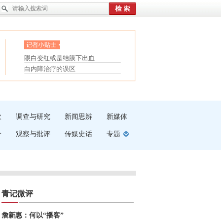
护腰，摆脱六大坏习惯
眼白变红或是结膜下出血
受伤了冰敷还是热敷
“枝桠”“树桠”宜写成“枝...
白内障治疗的误区
夏天缓解疲劳有三招
吹
调查与研究
新闻思辨
新媒体
介
观察与批评
传媒史话
专题
青记微评
詹新惠：何以“播客”