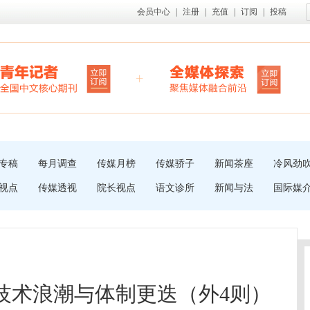
会员中心
|
注册
|
充值
|
订阅
|
投稿
专稿
每月调查
传媒月榜
传媒骄子
新闻茶座
冷风劲
视点
传媒透视
院长视点
语文诊所
新闻与法
国际媒
：技术浪潮与体制更迭（外4则）