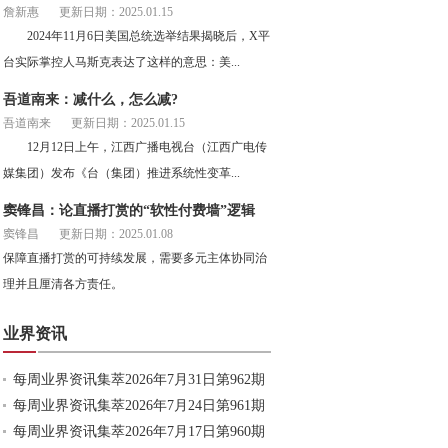
詹新惠
更新日期：2025.01.15
2024年11月6日美国总统选举结果揭晓后，X平
台实际掌控人马斯克表达了这样的意思：美...
吾道南来：减什么，怎么减?
吾道南来
更新日期：2025.01.15
12月12日上午，江西广播电视台（江西广电传
媒集团）发布《台（集团）推进系统性变革...
窦锋昌：论直播打赏的“软性付费墙”逻辑
窦锋昌
更新日期：2025.01.08
保障直播打赏的可持续发展，需要多元主体协同治
理并且厘清各方责任。
业界资讯
每周业界资讯集萃2026年7月31日第962期
每周业界资讯集萃2026年7月24日第961期
每周业界资讯集萃2026年7月17日第960期