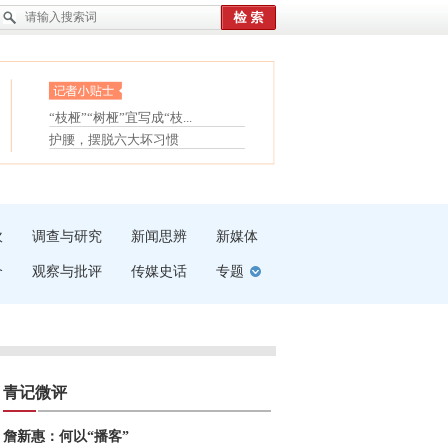
眼白变红或是结膜下出血
“枝桠”“树桠”宜写成“枝...
夏天缓解疲劳有三招
护腰，摆脱六大坏习惯
受伤了冰敷还是热敷
白内障治疗的误区
吹
调查与研究
新闻思辨
新媒体
介
观察与批评
传媒史话
专题
青记微评
詹新惠：何以“播客”