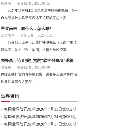
詹新惠
更新日期：2025.01.15
2024年11月6日美国总统选举结果揭晓后，X平
台实际掌控人马斯克表达了这样的意思：美...
吾道南来：减什么，怎么减?
吾道南来
更新日期：2025.01.15
12月12日上午，江西广播电视台（江西广电传
媒集团）发布《台（集团）推进系统性变革...
窦锋昌：论直播打赏的“软性付费墙”逻辑
窦锋昌
更新日期：2025.01.08
保障直播打赏的可持续发展，需要多元主体协同治
理并且厘清各方责任。
业界资讯
每周业界资讯集萃2026年7月31日第962期
每周业界资讯集萃2026年7月24日第961期
每周业界资讯集萃2026年7月17日第960期