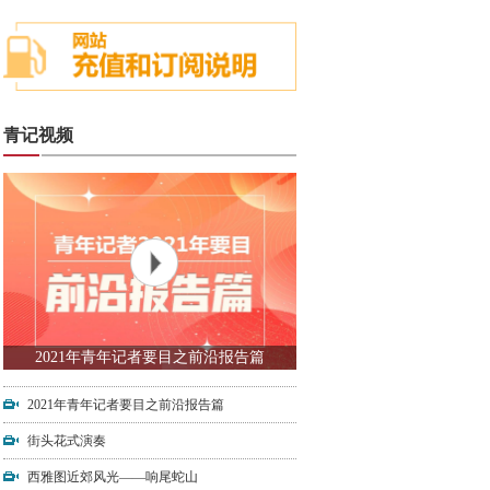
青记视频
2021年青年记者要目之前沿报告篇
2021年青年记者要目之前沿报告篇
街头花式演奏
西雅图近郊风光——响尾蛇山