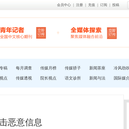
会员中心
|
注册
|
充值
|
订阅
|
投稿
专稿
每月调查
传媒月榜
传媒骄子
新闻茶座
冷风劲
视点
传媒透视
院长视点
语文诊所
新闻与法
国际媒
击恶意信息