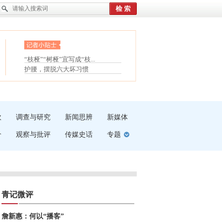
眼白变红或是结膜下出血
“枝桠”“树桠”宜写成“枝...
夏天缓解疲劳有三招
护腰，摆脱六大坏习惯
受伤了冰敷还是热敷
白内障治疗的误区
吹
调查与研究
新闻思辨
新媒体
介
观察与批评
传媒史话
专题
青记微评
詹新惠：何以“播客”