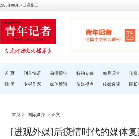
2026年08月07日 星期五
首 页
刊首快语
前沿报告
特约专稿
每月调查
传媒
经 历
专栏作家
媒体脸谱
传媒视点
传媒透视
院长
首页
>
国际媒介
> 正文
[进观外媒]后疫情时代的媒体