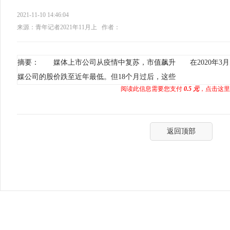
2021-11-10 14:46:04
来源：青年记者2021年11月上
作者：
摘要： 媒体上市公司从疫情中复苏，市值飙升 在2020年3
媒公司的股价跌至近年最低。但18个月过后，这些
阅读此信息需要您支付
0.5 元
，点击这里
返回顶部