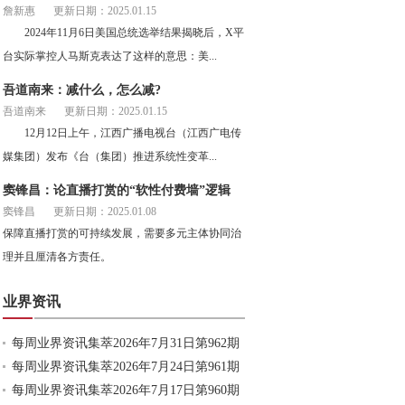
詹新惠
更新日期：2025.01.15
2024年11月6日美国总统选举结果揭晓后，X平
台实际掌控人马斯克表达了这样的意思：美...
吾道南来：减什么，怎么减?
吾道南来
更新日期：2025.01.15
12月12日上午，江西广播电视台（江西广电传
媒集团）发布《台（集团）推进系统性变革...
窦锋昌：论直播打赏的“软性付费墙”逻辑
窦锋昌
更新日期：2025.01.08
保障直播打赏的可持续发展，需要多元主体协同治
理并且厘清各方责任。
业界资讯
每周业界资讯集萃2026年7月31日第962期
每周业界资讯集萃2026年7月24日第961期
每周业界资讯集萃2026年7月17日第960期