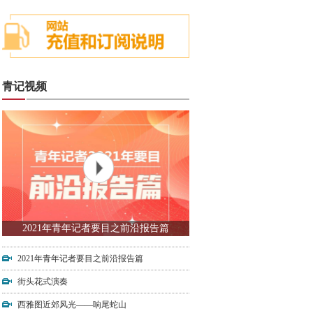
青记视频
2021年青年记者要目之前沿报告篇
2021年青年记者要目之前沿报告篇
街头花式演奏
西雅图近郊风光——响尾蛇山