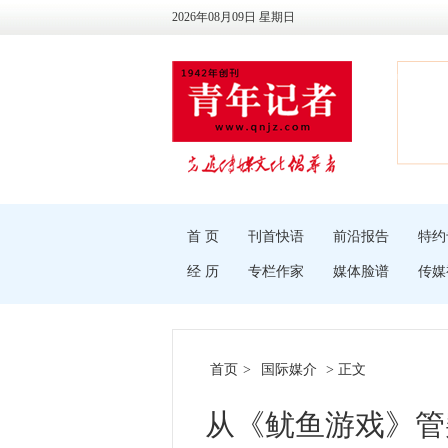
2026年08月09日 星期日
首 页
刊首快语
前沿报告
特约
经 历
专栏作家
媒体脸谱
传媒
首页
>
国际媒介
> 正文
从《鱿鱼游戏》管