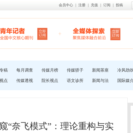
会员中心
|
注册
|
充值
|
订阅
|
投稿
专稿
每月调查
传媒月榜
传媒骄子
新闻茶座
冷风劲
视点
传媒透视
院长视点
语文诊所
新闻与法
国际媒
窥“奈飞模式”：理论重构与实