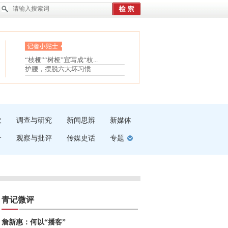
眼白变红或是结膜下出血
“枝桠”“树桠”宜写成“枝...
护腰，摆脱六大坏习惯
夏天缓解疲劳有三招
受伤了冰敷还是热敷
白内障治疗的误区
吹
调查与研究
新闻思辨
新媒体
介
观察与批评
传媒史话
专题
青记微评
詹新惠：何以“播客”