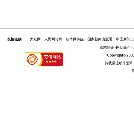
友情链接
大众网
人民网传媒
新华网传媒
国家新闻出版署
中国新闻出
杂志简介
-
网站简介
-
Copyright© 2001
转载需注明来源和
鲁