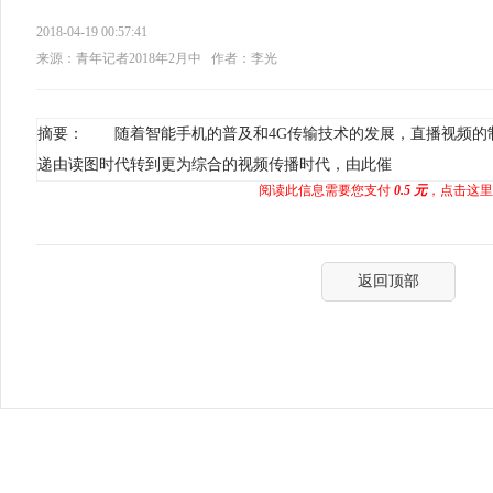
2018-04-19 00:57:41
来源：青年记者2018年2月中
作者：李光
摘要： 随着智能手机的普及和4G传输技术的发展，直播视频的
递由读图时代转到更为综合的视频传播时代，由此催
阅读此信息需要您支付
0.5 元
，点击这里
返回顶部