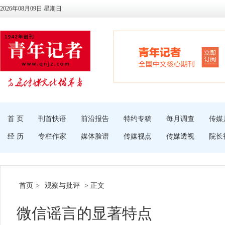
2026年08月09日 星期日
首 页
刊首快语
前沿报告
特约专稿
每月调查
传媒
经 历
专栏作家
媒体脸谱
传媒视点
传媒透视
院长
首页
>
观察与批评
> 正文
微信谣言的显著特点