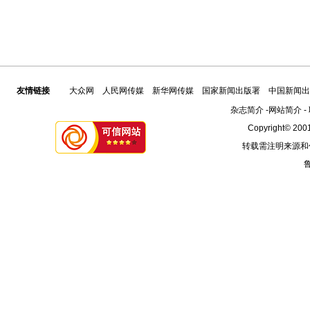
友情链接
大众网
人民网传媒
新华网传媒
国家新闻出版署
中国新闻出
杂志简介
-
网站简介
-
Copyright© 2001
转载需注明来源和
鲁