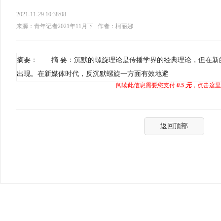
2021-11-29 10:38:08
来源：青年记者2021年11月下
作者：柯丽娜
摘要： 摘 要：沉默的螺旋理论是传播学界的经典理论，但在新
出现。在新媒体时代，反沉默螺旋一方面有效地避
阅读此信息需要您支付
0.5 元
，点击这里
返回顶部