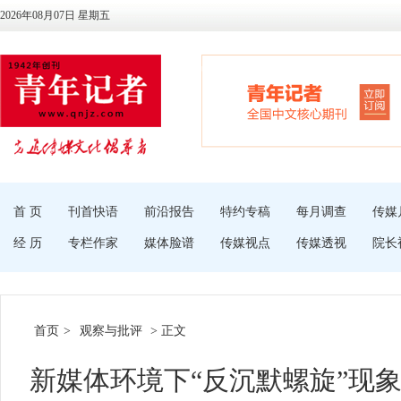
2026年08月07日 星期五
首 页
刊首快语
前沿报告
特约专稿
每月调查
传媒
经 历
专栏作家
媒体脸谱
传媒视点
传媒透视
院长
首页
>
观察与批评
> 正文
新媒体环境下“反沉默螺旋”现