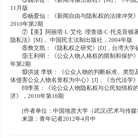
11月版
⑥杨爱仙：《新闻自由与隐私权的法律冲突》[
2010年第2期
⑦【美】阿丽塔·L·艾伦 理查德·C·托克音顿
隐私法》[M]， 中国民主法制出版社，2004年版
⑧詹文凯：《隐私权之研究》[D]，台湾大学硕
⑨王利明：《公众人物人格权的限制和保护》[J]
年第2期
⑩洪波 李轶：《公众人物的判断标准、类型及
体侵害公众人物名誉权为中心》[J]，《当代法学》，
⑾李英：《论公众人物隐私权与公民知情权的冲
济》，2010年第18期
[作者单位：中国地质大学（武汉)艺术与传媒
来源：青年记者2012年4月中