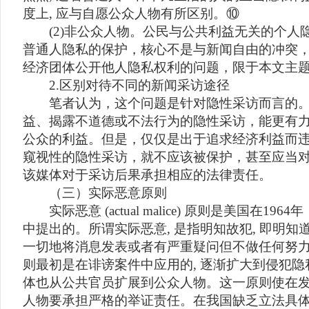
度上, 应与自愿公众人物有所区别。⑩
(2)非公众人物。公民与公共利益无关的个人
普通人隐私的保护，核心不是与新闻自由的冲突
经济团体公开他人隐私权利的问题，限于本文主
2.区别对待不同的新闻采访途径
笔者认为，这个问题是针对隐性采访而言的。
益、揭露不道德或不法行为的隐性采访，能更有
公众的利益。但是，仅仅是出于追求经济利益而违
窥视性的隐性采访，就不应该被保护，甚至应当
该媒体对于采访后果承担相应的法律责任。
（三）实际恶意原则
实际恶意 (actual malice) 原则是美国在1
中提出的。所谓实际恶意, 是指明知故犯, 即明
一切地将消息发表或者有严重疑问但不做任何努
则最初是在诽谤案件中应用的, 逐渐扩大到侵犯隐
体也从公共官员扩展到公众人物。这一原则使在
人物要承担严格的举证责任。在我国缺乏立法具体