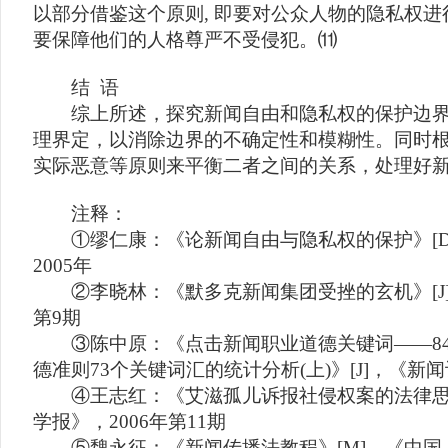
以部分借鉴这个原则, 即要对公众人物的隐私权进
要保障他们的人格尊严不受侵犯。⑾
结 语
综上所述，探究新闻自由和隐私权的保护边界
理界定，以消除边界的不确定性和模糊性。同时
实际恶意等原则来平衡二者之间的关系，处理好
注释：
①缪仁康：《论新闻自由与隐私权的保护》[D
2005年
②李晓林：《默多克新闻集团受挫的玄机》[J]，
第9期
③陈中原：《点击新闻职业道德关键词——84
德准则73个关键词汇的统计分析(上)》[J]，《新闻记
④王志红：《艾滋孤儿诉报社侵权案的法律思考
学报》，2006年第11期
⑤魏永征：《新闻传播法教程》[M]，《中国人