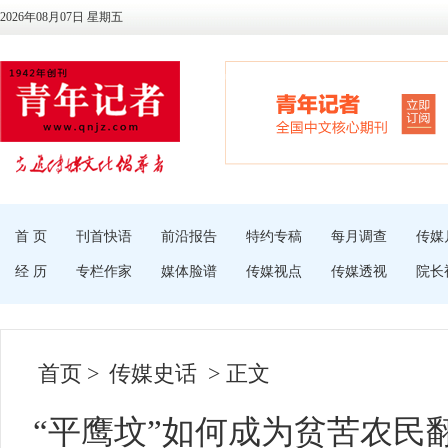
2026年08月07日 星期五
首 页
刊首快语
前沿报告
特约专稿
每月调查
传媒
经 历
专栏作家
媒体脸谱
传媒视点
传媒透视
院长
首页
>
传媒史话
> 正文
“平鹰坟”如何成为贫苦农民