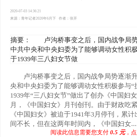
2020-07-03 14:36:21
来源：青年记者2020年6月下
作者：张开
摘要： 卢沟桥事变之后，国内战争局势
中共中央和中央妇委为了能够调动女性积
于1939年三八妇女节做
卢沟桥事变之后，国内战争局势逐渐升
央和中央妇委为了能够调动女性积极参与“
1939年“三八妇女节”做出了创办《中国妇
月，《中国妇女》月刊创刊。由于财政吃
《中国妇女》被迫于1941年3月停刊，累计
间不长，但在这两年时间内，《中国妇女...
阅读此信息需要您支付
0.5 元
，点