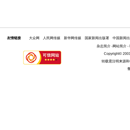
友情链接
大众网
人民网传媒
新华网传媒
国家新闻出版署
中国新闻出
杂志简介
-
网站简介
-
Copyright© 2001
转载需注明来源和
鲁