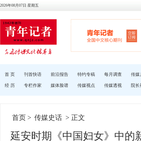
2026年08月07日 星期五
首 页
刊首快语
前沿报告
特约专稿
每月调查
传媒
经 历
专栏作家
媒体脸谱
传媒视点
传媒透视
院长
首页
>
传媒史话
> 正文
延安时期《中国妇女》中的