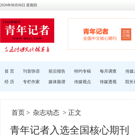
2026年08月06日 星期四
首 页
刊首快语
前沿报告
特约专稿
每月调查
传媒
经 历
专栏作家
媒体脸谱
传媒视点
传媒透视
院长
首页
>
杂志动态
> 正文
青年记者入选全国核心期刊