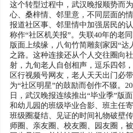
这个转型过程中，武汉晚报顺势而
心、桑梓情、邻里意，不同层面的
报道社区事、邻里情中加强居民的
称作“社区机关报”。失联40年的老同
版面上续缘，八旬竹简雕刻家因“达
之路。这种连接还从个人交往圈向
射，九旬老人自创相声，逗乐四邻
区行视频号网友，老人天天出门必
为“社区明星”的鼓励而创作不辍。202
日，武汉晚报连续推出“毕业季”版面
和幼儿园的班级毕业合影、班主任
班级圈凝结、见证的时间礼物破壁
师圈、亲友圈、校友圈、园友圈，